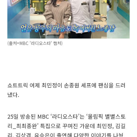
(출처=MBC '라디오스타' 캡처)
쇼트트릭 여제 최민정이 손종원 셰프에 팬심을 드러
냈다.
25일 방송된 MBC ‘라디오스타’는 ‘올림픽 별별스토
리_최최종완’ 특집으로 꾸며진 가운데 최민정, 김길
리, 김상겸, 유승은이 출연해 다양한 이야기를 나눴