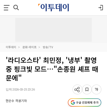
이투데이
문화·라이프
방송/TV
'라디오스타' 최민정, '냉부' 촬영
중 핑크빛 모드⋯"손종원 셰프 때
문에"
입력 2026-03-25 23:26
한은수 객원기자
구글 선호매체 추가