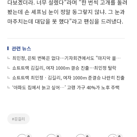
다보겠더라. 너무 설렜다”라며 ”한 번씩 고개를 돌려
봤는데 손 셰프님 눈이 정말 동그랗지 않냐. 그 눈과
마주치는데 대답을 못 했다”라고 팬심을 드러냈다.
관련 뉴스
최민정, 은퇴 번복은 없다⋯기자회견에서도 "마지막 올림픽" 확고
쇼트트랙 김길리, 여자 1000m 결승 진출⋯최민정 탈락
쇼트트랙 최민정ㆍ김길리, 여자 1000m 준결승 나란히 진출
‘아파도 집에서 늙고 싶어…’ 고령 가구 40%가 노후 주택
#김길리
0
0
0
0