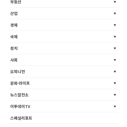
부동산
산업
경제
국제
정치
사회
오피니언
문화·라이프
뉴스발전소
이투데이TV
스페셜리포트