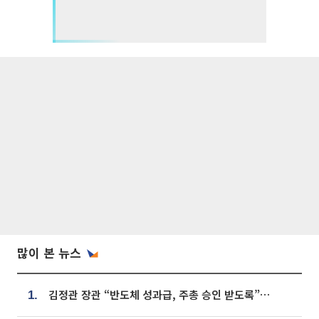
많이 본 뉴스
김정관 장관 “반도체 성과급, 주총 승인 받도록”…상법·자본시장법 개정 시사
1.