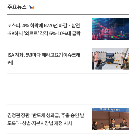
주요뉴스
코스피, 4% 하락에 6270선 마감…삼전
·SK하닉 '와르르' 각각 6%·10%대 급락
ISA 계좌, 5년마다 깨라고요? [이슈크래
커]
김정관 장관 “반도체 성과급, 주총 승인 받
도록”…상법·자본시장법 개정 시사