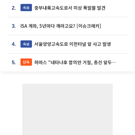
중부내륙고속도로서 미상 폭발물 발견
속보
2.
ISA 계좌, 5년마다 깨라고요? [이슈크래커]
3.
서울양양고속도로 이천터널 앞 사고 발생
속보
4.
하마스 “네타냐후 합의안 거절, 총선 앞두고 시간 끌기”
단독
5.