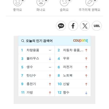
좋아요
화나요
슬퍼요
추가취재 원해요