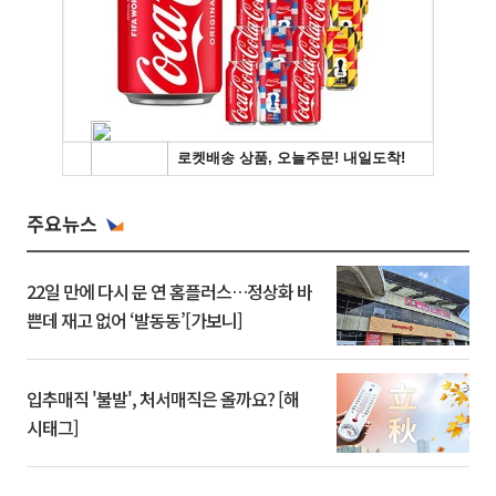
주요뉴스
22일 만에 다시 문 연 홈플러스…정상화 바
쁜데 재고 없어 ‘발동동’[가보니]
입추매직 '불발', 처서매직은 올까요? [해
시태그]