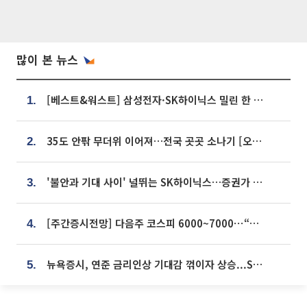
많이 본 뉴스
[베스트&워스트] 삼성전자·SK하이닉스 밀린 한 주…상상인증권은 85% 급등
1.
35도 안팎 무더위 이어져…전국 곳곳 소나기 [오늘 날씨]
2.
'불안과 기대 사이' 널뛰는 SK하이닉스…증권가 "HBM4·LTA 기반 펀터멘털 견고"
3.
[주간증시전망] 다음주 코스피 6000~7000⋯“外人 수급은 정책이 변수”
4.
뉴욕증시, 연준 금리인상 기대감 꺾이자 상승...S&P500 사상 최고치 [종합]
5.