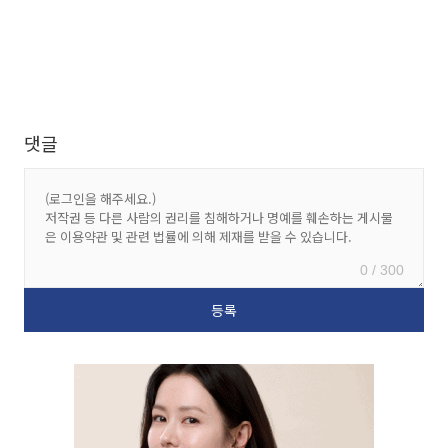
댓글
0 / 300