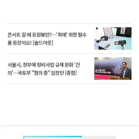
콘서트 갈 때 응원봉만?⋯'최애' 위한 필수
품 등장이오! [솔드아웃]
서울시, 정부에 정비사업 규제 완화 '건
의'⋯국토부 "협의 중" 입장만 [종합]