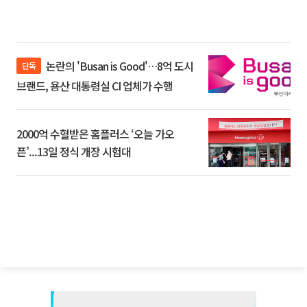
논란의 'Busan is Good'…8억 도시
단독
브랜드, 용산 대통령실 CI 업체가 수행
2000억 수혈받은 홈플러스 ‘오늘 가오
픈’...13일 정식 개장 시험대