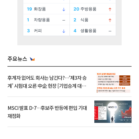
주요뉴스
후계자 없어도 회사는 남긴다?…‘제3자 승
계’ 시험대 오른 中企 현장 [기업승계 대전
환]
MSCI 발표 D-7…후보주 반등에 편입 기대
재점화