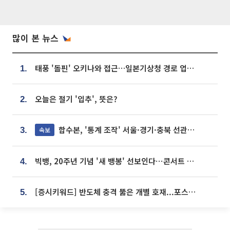
많이 본 뉴스
태풍 '돌핀' 오키나와 접근…일본기상청 경로 업데이트
1.
오늘은 절기 '입추', 뜻은?
2.
합수본, '통계 조작' 서울·경기·충북 선관위 등 추가 압수수색
속보
3.
빅뱅, 20주년 기념 '새 뱅봉' 선보인다⋯콘서트 앞두고 팝업 개최
4.
[증시키워드] 반도체 충격 뚫은 개별 호재...포스코퓨처엠·에코프로·한화솔루션 '눈길'
5.