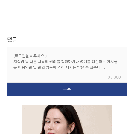
댓글
0 / 300