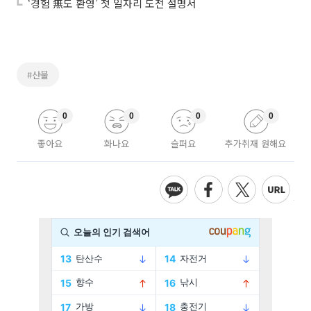
‘경험 無도 환영’ 첫 일자리 도전 설명서
#산불
0
0
0
0
좋아요
화나요
슬퍼요
추가취재 원해요