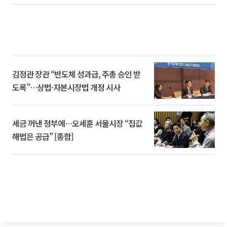
김정관 장관 “반도체 성과급, 주총 승인 받
도록”…상법·자본시장법 개정 시사
세금 꺼낸 정부에…오세훈 서울시장 “집값
해법은 공급” [종합]