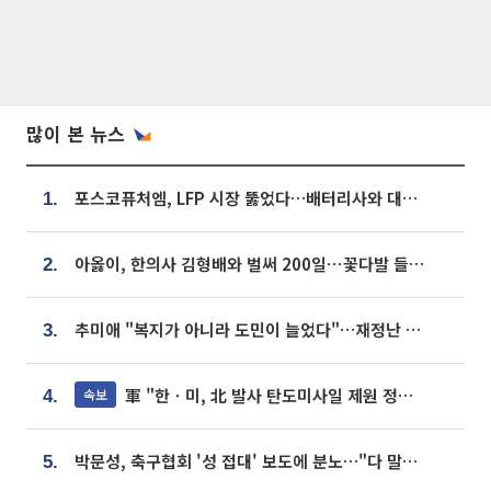
많이 본 뉴스
포스코퓨처엠, LFP 시장 뚫었다…배터리사와 대규모 장기 공급 합의
1.
아옳이, 한의사 김형배와 벌써 200일⋯꽃다발 들고 "프러포즈 아냐"
2.
추미애 "복지가 아니라 도민이 늘었다"…재정난 책임론 정면돌파
3.
軍 "한ㆍ미, 北 발사 탄도미사일 제원 정밀분석 중"
속보
4.
박문성, 축구협회 '성 접대' 보도에 분노…"다 말아먹으려고 작정했나"
5.