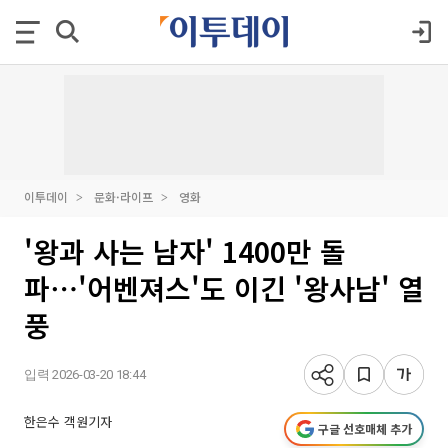
이투데이
문화·라이프
영화
'왕과 사는 남자' 1400만 돌
파⋯'어벤져스'도 이긴 '왕사남' 열
풍
입력 2026-03-20 18:44
한은수 객원기자
구글 선호매체 추가