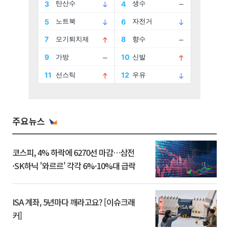
주요뉴스
코스피, 4% 하락에 6270선 마감…삼전
·SK하닉 '와르르' 각각 6%·10%대 급락
ISA 계좌, 5년마다 깨라고요? [이슈크래
커]