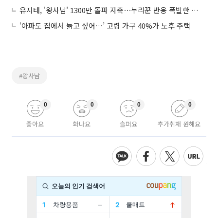
유지태, '왕사남' 1300만 돌파 자축⋯누리꾼 반응 폭발한 이유는?
‘아파도 집에서 늙고 싶어…’ 고령 가구 40%가 노후 주택
#왕사남
0
0
0
0
좋아요
화나요
슬퍼요
추가취재 원해요