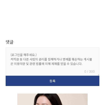
댓글
0 / 300