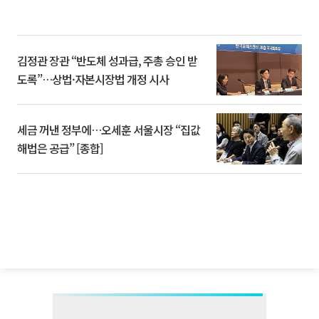
김정관 장관 “반도체 성과급, 주총 승인 받
도록”…상법·자본시장법 개정 시사
세금 꺼낸 정부에…오세훈 서울시장 “집값
해법은 공급” [종합]