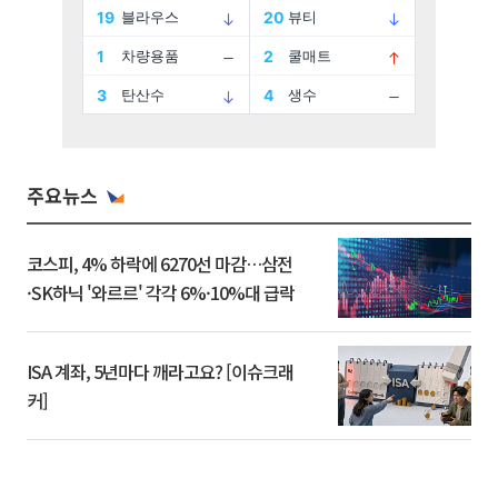
주요뉴스
코스피, 4% 하락에 6270선 마감…삼전
·SK하닉 '와르르' 각각 6%·10%대 급락
ISA 계좌, 5년마다 깨라고요? [이슈크래
커]