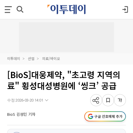
이투데이
산업
의료/바이오
[BioS]대웅제약, "초고령 지역의
료" 횡성대성병원에 ‘씽크’ 공급
수정 2026-03-20 14:01
BioS 김성민 기자
구글 선호매체 추가