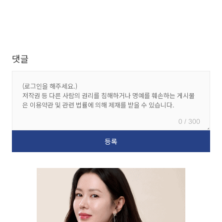
댓글
0 / 300