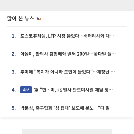
많이 본 뉴스
포스코퓨처엠, LFP 시장 뚫었다…배터리사와 대규모 장기 공급 합의
1.
아옳이, 한의사 김형배와 벌써 200일⋯꽃다발 들고 "프러포즈 아냐"
2.
추미애 "복지가 아니라 도민이 늘었다"…재정난 책임론 정면돌파
3.
軍 "한ㆍ미, 北 발사 탄도미사일 제원 정밀분석 중"
속보
4.
박문성, 축구협회 '성 접대' 보도에 분노…"다 말아먹으려고 작정했나"
5.