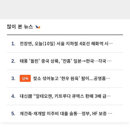
많이 본 뉴스
전장연, 오늘(10일) 서울 지하철 4호선 혜화역 시위…1호선 용산역 무정차
1.
태풍 '돌핀' 중국 상륙, '찬홈' 일본→한국…각국 기상청 예상 경로는?
2.
젖소 섞어놓고 ‘한우 원육’ 팔이...공영홈쇼핑 표기·검증 구멍
단독
3.
대신證 “알테오젠, 키트루다 큐렉스 판매 3배 급증…목표가 41만원 상향”
4.
재건축·재개발 이주비 대출 숨통…정부, HF 보증 신설 추진
5.