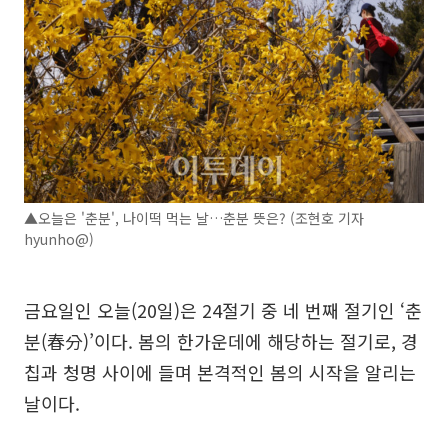
▲오늘은 '춘분', 나이떡 먹는 날…춘분 뜻은? (조현호 기자
hyunho@)
금요일인 오늘(20일)은 24절기 중 네 번째 절기인 ‘춘
분(春分)’이다. 봄의 한가운데에 해당하는 절기로, 경
칩과 청명 사이에 들며 본격적인 봄의 시작을 알리는
날이다.