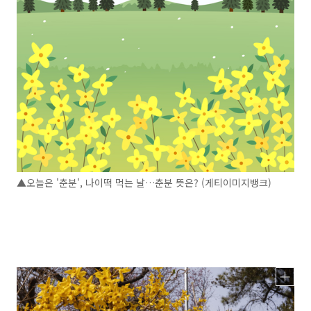
▲오늘은 '춘분', 나이떡 먹는 날…춘분 뜻은? (게티이미지뱅크)