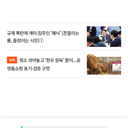
규제 폭탄에 개미·집주인 '패닉' [흔들리는
룰, 출렁이는 시장]①
젖소 섞어놓고 ‘한우 원육’ 팔이...공
단독
영홈쇼핑 표기·검증 구멍