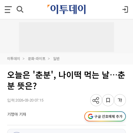
이투데이
문화·라이프
일반
오늘은 '춘분', 나이떡 먹는 날…춘
분 뜻은?
입력 2026-03-20 07:15
기정아 기자
구글 선호매체 추가