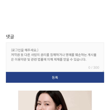
댓글
0 / 300