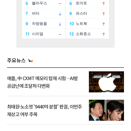
주요뉴스
애플, 中 CXMT 메모리 탑재 시험…AI발
공급난에 조달처 다변화
최태원·노소영 '9440억 분할' 판결, 이번주
재상고 여부 주목