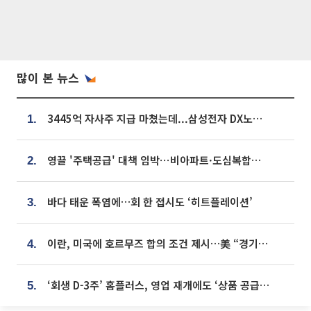
많이 본 뉴스
3445억 자사주 지급 마쳤는데...삼성전자 DX노조, 뒤늦은 '떼쓰기 집회'
1.
영끌 '주택공급' 대책 임박⋯비아파트·도심복합까지 총동원
2.
바다 태운 폭염에…회 한 접시도 ‘히트플레이션’
3.
이란, 미국에 호르무즈 합의 조건 제시…美 “경기 아직 안 끝나” [종합]
4.
‘회생 D-3주’ 홈플러스, 영업 재개에도 ‘상품 공급망’ 복구가 생존 관건
5.