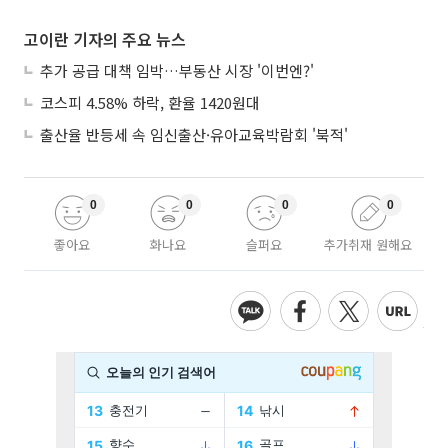
고이란 기자의 주요 뉴스
추가 공급 대책 임박…부동산 시장 '이번엔?'
코스피 4.58% 하락, 환율 1420원대
출산율 반등세 속 임신출산·유아교육박람회 '북적'
0
0
0
0
좋아요
화나요
슬퍼요
추가취재 원해요