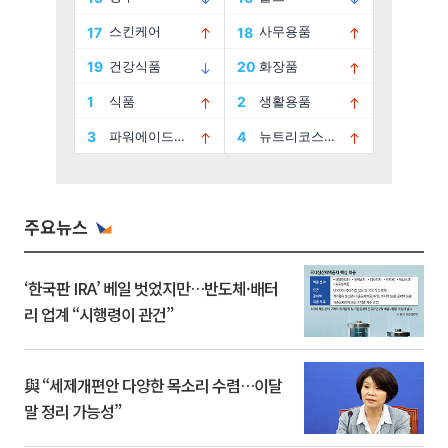
주요뉴스
‘한국판 IRA’ 베일 벗었지만…반도체·배터
리 업계 “시행령이 관건”
與 “세제개편안 다양한 목소리 수렴…이달
말 정리 가능성”