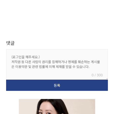
댓글
0 / 300