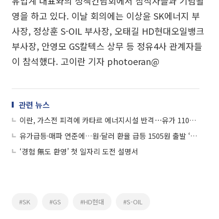
유업계 대표와의 정책간담회에서 참석자들과 기념촬
영을 하고 있다. 이날 회의에는 이상윤 SK에너지 부
사장, 정상훈 S-OIL 부사장, 오태길 HD현대오일뱅크
부사장, 안영모 GS칼텍스 상무 등 정유4사 관계자들
이 참석했다. 고이란 기자 photoeran@
관련 뉴스
이란, 가스전 피격에 카타르 에너지시설 반격⋯유가 110달러 돌파
유가급등·매파 연준에…원·달러 환율 급등 1505원 출발 ‘17년만 최고’
‘경험 無도 환영’ 첫 일자리 도전 설명서
#SK
#GS
#HD현대
#S-OIL