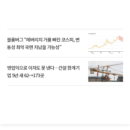
블룸버그 “레버리지 거품 빠진 코스피, 변
동성 최악 국면 지났을 가능성”
영업익으로 이자도 못 낸다…건설 한계기
업 5년 새 62→173곳