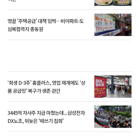
영끌 '주택공급' 대책 임박⋯비아파트·도
심복합까지 총동원
‘회생 D-3주’ 홈플러스, 영업 재개에도 ‘상
품 공급망’ 복구가 생존 관건
3445억 자사주 지급 마쳤는데...삼성전자
DX노조, 뒤늦은 '떼쓰기 집회'