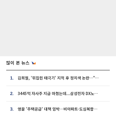
많이 본 뉴스
김희철, '뒤집힌 태극기' 지적 후 정치색 논란…"좌우 떠나 우리나라 국기"
1.
3445억 자사주 지급 마쳤는데...삼성전자 DX노조, 뒤늦은 '떼쓰기 집회'
2.
영끌 '주택공급' 대책 임박⋯비아파트·도심복합까지 총동원
3.