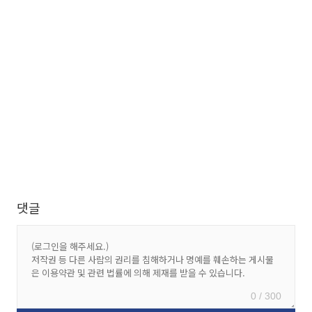
댓글
0 / 300