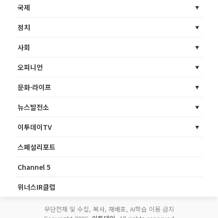
국제
정치
사회
오피니언
문화·라이프
뉴스발전소
이투데이TV
스페셜리포트
Channel 5
위너스IR클럽
무단전재 및 수집, 복사, 재배포, AI학습 이용 금지