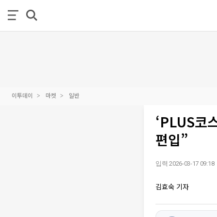
이투데이
마켓
일반
‘PLUS코
편입”
입력 2026-03-17 09:18
김효숙 기자