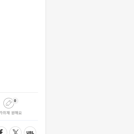
0
가취재 원해요