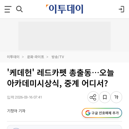
이투데이
문화·라이프
방송/TV
'케데헌' 레드카펫 총출동…오늘
아카데미시상식, 중계 어디서?
입력 2026-03-16 07:41
기정아 기자
구글 선호매체 추가