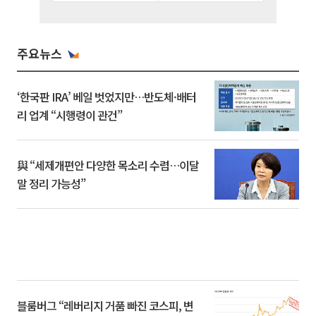
주요뉴스
‘한국판 IRA’ 베일 벗었지만…반도체·배터
리 업계 “시행령이 관건”
與 “세제개편안 다양한 목소리 수렴…이달
말 정리 가능성”
블룸버그 “레버리지 거품 빠진 코스피, 변