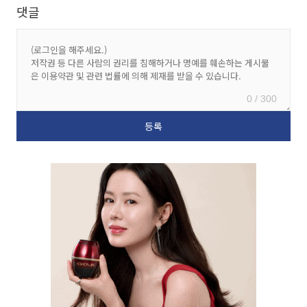
댓글
0 / 300