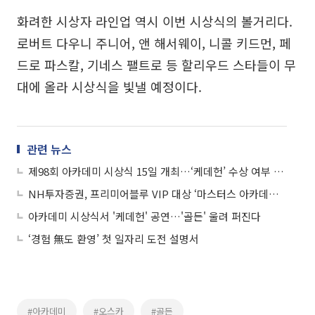
화려한 시상자 라인업 역시 이번 시상식의 볼거리다.
로버트 다우니 주니어, 앤 해서웨이, 니콜 키드먼, 페
드로 파스칼, 기네스 팰트로 등 할리우드 스타들이 무
대에 올라 시상식을 빛낼 예정이다.
관련 뉴스
제98회 아카데미 시상식 15일 개최…‘케데헌’ 수상 여부 주목
NH투자증권, 프리미어블루 VIP 대상 ‘마스터스 아카데미 1기’ 출범
아카데미 시상식서 '케데헌' 공연…'골든' 울려 퍼진다
‘경험 無도 환영’ 첫 일자리 도전 설명서
#아카데미
#오스카
#골든