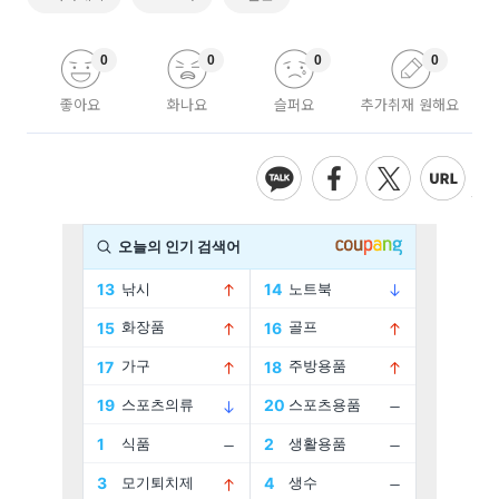
0
0
0
0
좋아요
화나요
슬퍼요
추가취재 원해요