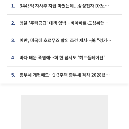
3445억 자사주 지급 마쳤는데...삼성전자 DX노조, 뒤늦은 '떼쓰기 집회'
1.
영끌 '주택공급' 대책 임박⋯비아파트·도심복합까지 총동원
2.
이란, 미국에 호르무즈 합의 조건 제시…美 “경기 아직 안 끝나” [종합]
3.
바다 태운 폭염에…회 한 접시도 ‘히트플레이션’
4.
종부세 개편에도…1·3주택 종부세 격차 2028년부터 확대
5.