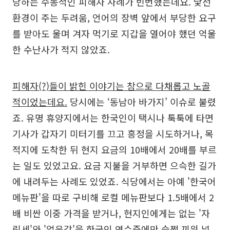
당하는 수동적인 피해자 사례가 빈번했는데요. 낯선
환경이 주는 두려움, 언어의 장벽 앞에서 부당한 요구
를 받아도 울며 겨자 먹기로 지갑을 열어야 했던 억울
한 수난사가 적지 않았죠.
피해자(?)들이 밝힌 이야기는 참으로 다채롭고 노골
적이었는데요.
당시에는 ‘동남아 바가지’ 이슈로 불렸
죠. 유명 휴양지에서는 한국인이 택시나 툭툭에 타면
기사가 갑자기 미터기를 끄고 흥정을 시도하거나, 목
적지에 도착한 뒤 현지 요금의 10배에서 20배를 부르
는 일도 있었고요. 요금 지불을 거부하면 으슥한 길가
에 내려두는 사례도 있었죠. 식당에서는 아예 '한국어
메뉴판'을 따로 구비해 로컬 메뉴판보다 1.5배에서 2
배 비싼 이중 가격을 받거나, 현지인에게는 없는 '자
릿세'와 '얼음값'을 한국인 영수증에만 슬쩍 끼워 넣