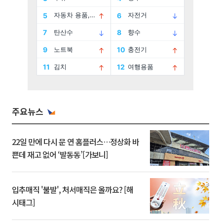
주요뉴스
22일 만에 다시 문 연 홈플러스…정상화 바
쁜데 재고 없어 ‘발동동’[가보니]
입추매직 '불발', 처서매직은 올까요? [해
시태그]