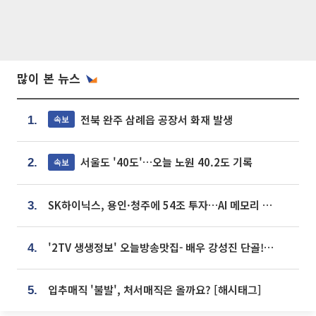
많이 본 뉴스
전북 완주 삼례읍 공장서 화재 발생
속보
1.
서울도 '40도'…오늘 노원 40.2도 기록
속보
2.
SK하이닉스, 용인·청주에 54조 투자…AI 메모리 생산기지 키운다
3.
'2TV 생생정보' 오늘방송맛집- 배우 강성진 단골! 쌀국수ㆍ푸팟퐁 커리 맛집 '블○○○'
4.
입추매직 '불발', 처서매직은 올까요? [해시태그]
5.