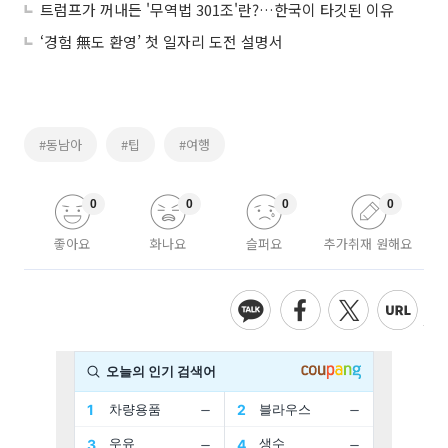
트럼프가 꺼내든 '무역법 301조'란?…한국이 타깃된 이유
‘경험 無도 환영’ 첫 일자리 도전 설명서
#동남아
#팁
#여행
0
0
0
0
좋아요
화나요
슬퍼요
추가취재 원해요