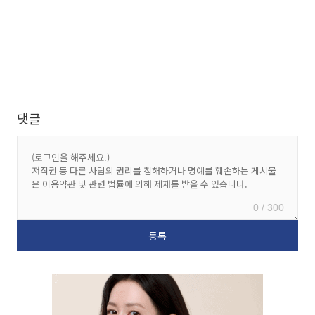
댓글
0 / 300