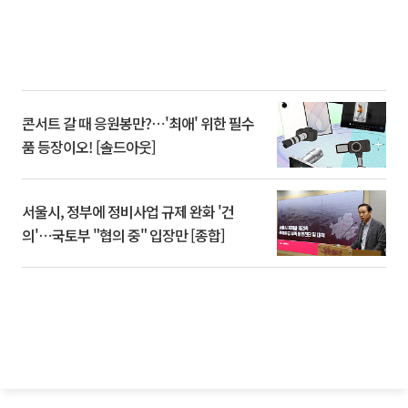
콘서트 갈 때 응원봉만?⋯'최애' 위한 필수
품 등장이오! [솔드아웃]
서울시, 정부에 정비사업 규제 완화 '건
의'⋯국토부 "협의 중" 입장만 [종합]