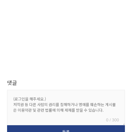
댓글
0 / 300