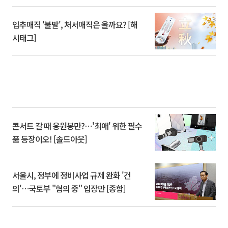
입추매직 '불발', 처서매직은 올까요? [해
시태그]
콘서트 갈 때 응원봉만?⋯'최애' 위한 필수
품 등장이오! [솔드아웃]
서울시, 정부에 정비사업 규제 완화 '건
의'⋯국토부 "협의 중" 입장만 [종합]