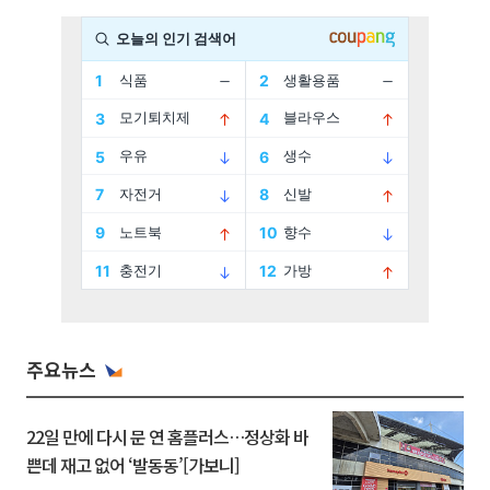
주요뉴스
22일 만에 다시 문 연 홈플러스…정상화 바
쁜데 재고 없어 ‘발동동’[가보니]