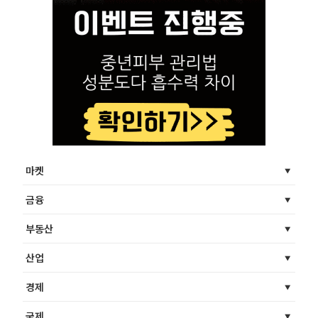
마켓
금융
부동산
산업
경제
국제