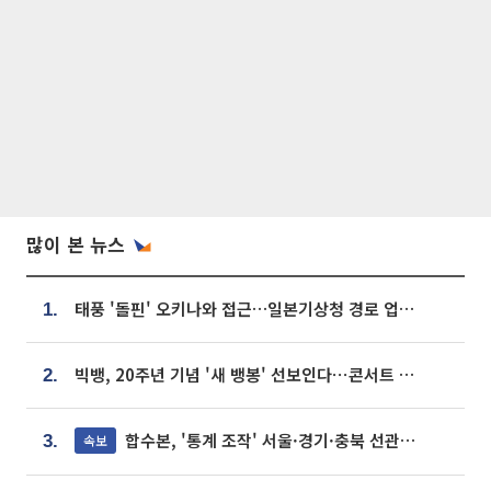
많이 본 뉴스
태풍 '돌핀' 오키나와 접근…일본기상청 경로 업데이트
1.
빅뱅, 20주년 기념 '새 뱅봉' 선보인다⋯콘서트 앞두고 팝업 개최
2.
합수본, '통계 조작' 서울·경기·충북 선관위 등 추가 압수수색
속보
3.