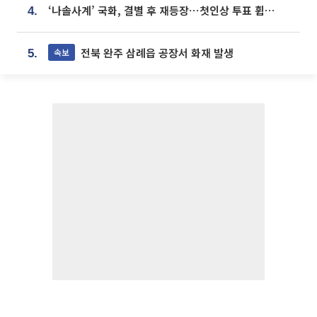
‘나솔사계’ 국화, 결별 후 재등장⋯첫인상 투표 휩쓸고 ‘인기녀’ 등극
4.
전북 완주 삼례읍 공장서 화재 발생
속보
5.