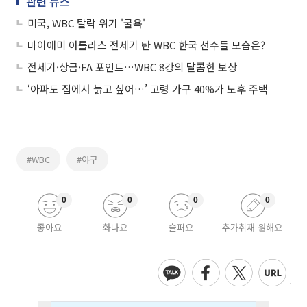
관련 뉴스
미국, WBC 탈락 위기 '굴욕'
마이애미 아틀라스 전세기 탄 WBC 한국 선수들 모습은?
전세기·상금·FA 포인트…WBC 8강의 달콤한 보상
‘아파도 집에서 늙고 싶어…’ 고령 가구 40%가 노후 주택
#WBC
#야구
0
0
0
0
좋아요
화나요
슬퍼요
추가취재 원해요