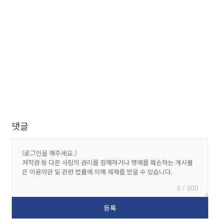
댓글
0 / 300