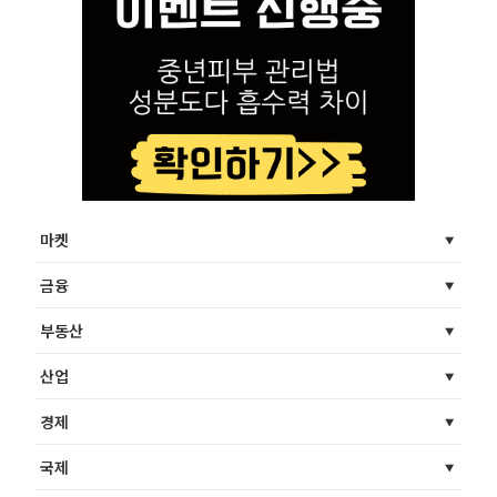
마켓
금융
부동산
산업
경제
국제