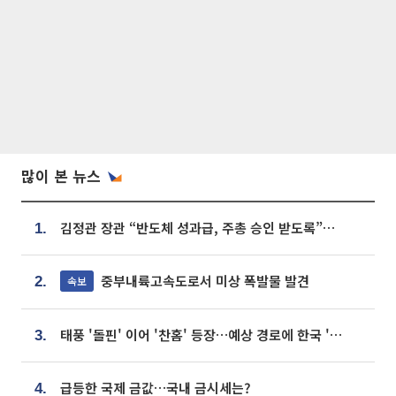
많이 본 뉴스
김정관 장관 “반도체 성과급, 주총 승인 받도록”…상법·자본시장법 개정 시사
1.
중부내륙고속도로서 미상 폭발물 발견
속보
2.
태풍 '돌핀' 이어 '찬홈' 등장…예상 경로에 한국 '한숨'
3.
급등한 국제 금값…국내 금시세는?
4.