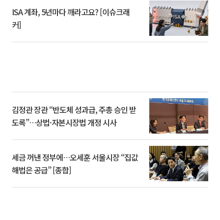
ISA 계좌, 5년마다 깨라고요? [이슈크래
커]
김정관 장관 “반도체 성과급, 주총 승인 받
도록”…상법·자본시장법 개정 시사
세금 꺼낸 정부에…오세훈 서울시장 “집값
해법은 공급” [종합]