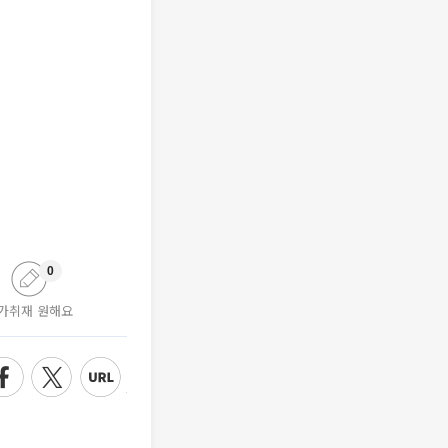
0
가취재 원해요