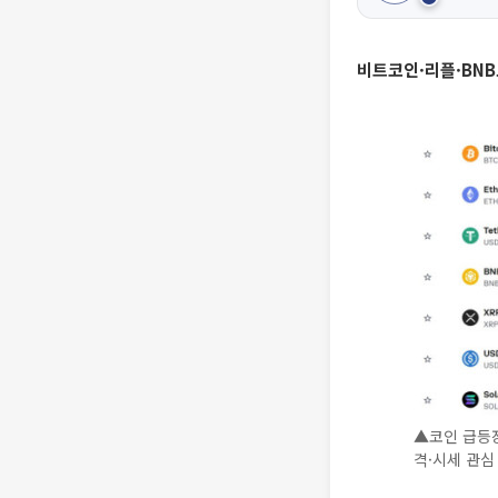
비트코인·리플·BNB
▲코인 급등장
격·시세 관심