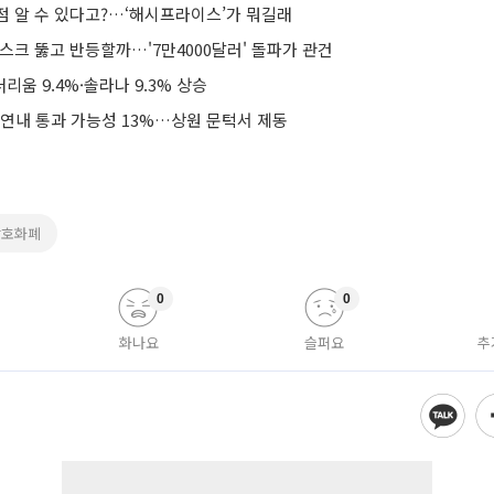
점 알 수 있다고?…‘해시프라이스’가 뭐길래
스크 뚫고 반등할까…'7만4000달러' 돌파가 관건
움 9.4%·솔라나 9.3% 상승
 연내 통과 가능성 13%…상원 문턱서 제동
암호화폐
0
0
화나요
슬퍼요
추