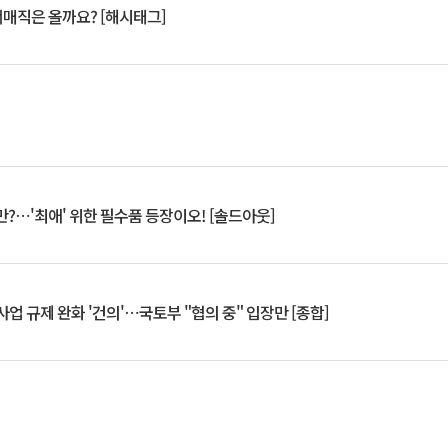
서매직은 올까요? [해시태그]
?⋯'최애' 위한 필수품 등장이오! [솔드아웃]
업 규제 완화 '건의'⋯국토부 "협의 중" 입장만 [종합]