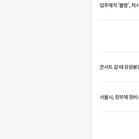
입추매직 '불발', 처
콘서트 갈 때 응원봉만
서울시, 정부에 정비사