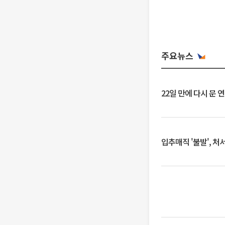
주요뉴스
22일 만에 다시 문 
입추매직 '불발', 처