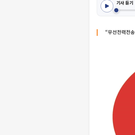
기사 듣기
“무선전력전송 