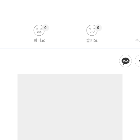
0
0
화나요
슬퍼요
추