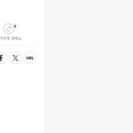
0
가취재 원해요