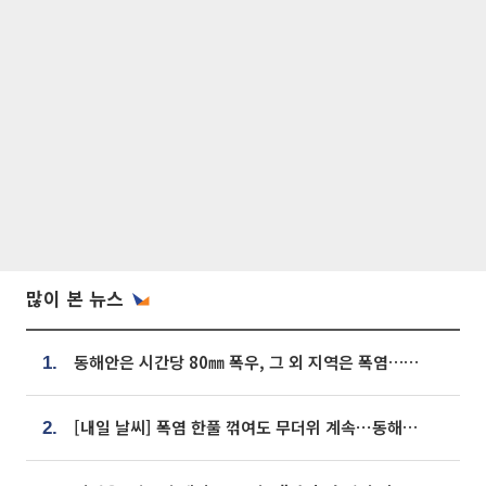
많이 본 뉴스
동해안은 시간당 80㎜ 폭우, 그 외 지역은 폭염…‘극과 극 날씨’
1.
[내일 날씨] 폭염 한풀 꺾여도 무더위 계속⋯동해안 이틀 연속 비
2.