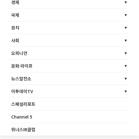
경제
국제
정치
사회
오피니언
문화·라이프
뉴스발전소
이투데이TV
스페셜리포트
Channel 5
위너스IR클럽