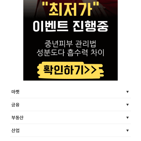
마켓
금융
부동산
산업