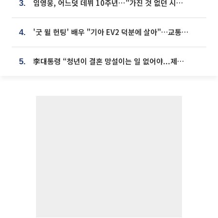
임영웅, 어느덧 데뷔 10주년⋯"가진 것 없던 시절, 내 앞엔 20명의 팬뿐"
3.
'굿 윌 헌팅' 배우 "기아 EV2 덕분에 살아"…교통사고 후 안전성 극찬
4.
李대통령 “청년이 결혼 망설이는 일 없어야...제도상 불이익 조사”
5.