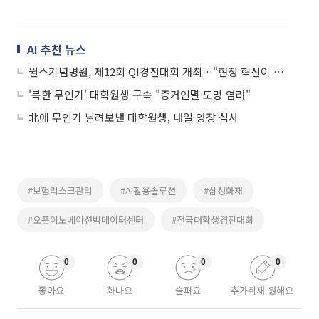
AI 추천 뉴스
윌스기념병원, 제12회 QI경진대회 개최…"현장 혁신이 병원 경쟁력"
'북한 무인기' 대학원생 구속 "증거인멸·도망 염려"
北에 무인기 날려보낸 대학원생, 내일 영장 심사
#보험리스크관리
#AI활용솔루션
#삼성화재
#오픈이노베이션빅데이터센터
#전국대학생경진대회
0
0
0
0
좋아요
화나요
슬퍼요
추가취재 원해요