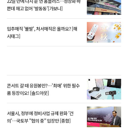
22일 만에 다시 문 연 홈플러스…정상화 바
쁜데 재고 없어 ‘발동동’[가보니]
입추매직 '불발', 처서매직은 올까요? [해
시태그]
콘서트 갈 때 응원봉만?⋯'최애' 위한 필수
품 등장이오! [솔드아웃]
서울시, 정부에 정비사업 규제 완화 '건
의'⋯국토부 "협의 중" 입장만 [종합]