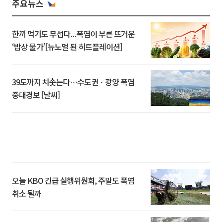
주요뉴스
한끼 먹기도 무섭다...폭염이 부른 뜨거운
‘밥상 물가’[뉴노멀 된 히트플레이션]
39도까지 치솟는다⋯수도권ㆍ광양 폭염
중대경보 [날씨]
오늘 KBO 긴급 실행위원회, 주말도 폭염
취소 될까