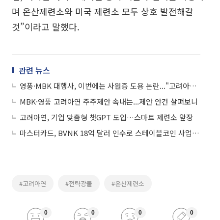
며 온산제련소와 미국 제련소 모두 상호 발전해갈
것”이라고 말했다.
관련 뉴스
영풍·MBK 대행사, 이번에는 사원증 도용 논란..."고려아연 측으로 오해"
MBK·영풍 고려아연 주주제안 속내는...제안 안건 살펴보니
고려아연, 기업 맞춤형 챗GPT 도입…스마트 제련소 앞장
마스터카드, BVNK 18억 달러 인수로 스테이블코인 사업 본격 확장
#고려아연
#전략광물
#온산제련소
0
0
0
0