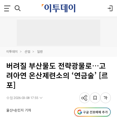
이투데이
산업
일반
버려질 부산물도 전략광물로…고
려아연 온산제련소의 ‘연금술’ [르
포]
수정 2026-03-08 17:55
울산=손민지 기자
구글 선호매체 추가