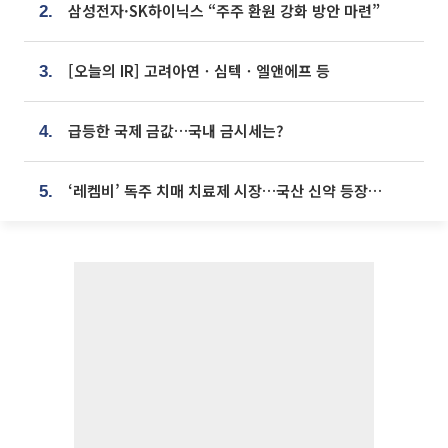
삼성전자·SK하이닉스 “주주 환원 강화 방안 마련”
2.
[오늘의 IR] 고려아연ㆍ심텍ㆍ엘앤에프 등
3.
급등한 국제 금값…국내 금시세는?
4.
‘레켐비’ 독주 치매 치료제 시장…국산 신약 등장하나
5.