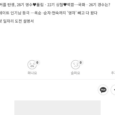
2커플 탄생, 28기 영수♥튤립ㆍ22기 상철♥백합⋯국화ㆍ26기 경수는?
수,데이트 인기남 등극 ⋯옥순 ·순자·현숙까지 '영자' 빼고 다 왔다
 첫 일자리 도전 설명서
0
0
화나요
슬퍼요
추