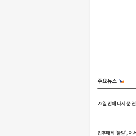
주요뉴스
22일 만에 다시 문 
입추매직 '불발', 처