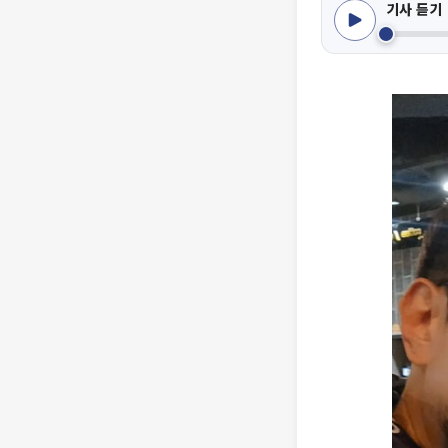
기사 듣기