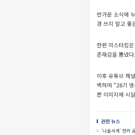
반가운 소식에 누
경 쓰지 말고 좋
한편 미스터킴은 최
존재감을 뽐냈다.
이후 유튜브 채널
백하며 “28기 
쁜 이미지에 시
관련 뉴스
'나솔사계' 현커