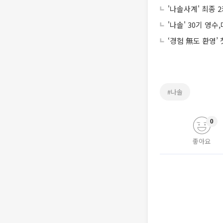
'나솔사계' 최종 
'나솔' 30기 영
‘경험 無도 환영’
#나솔
0
좋아요