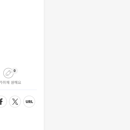
0
가취재 원해요