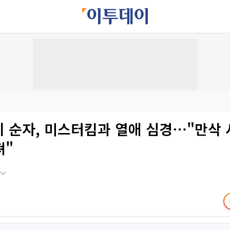
8기 순자, 미스터킴과 열애 심경⋯"만삭
져"