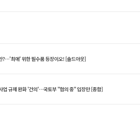
?⋯'최애' 위한 필수품 등장이오! [솔드아웃]
업 규제 완화 '건의'⋯국토부 "협의 중" 입장만 [종합]