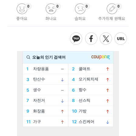
0
0
0
0
좋아요
화나요
슬퍼요
추가취재 원해요