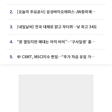
[오늘의 주요공시] 삼성바이오에피스·JW중외제약·한미반도체·SK바이오사이언스 등
2.
[내일날씨] 전국 대체로 맑고 무더위…낮 최고 34도
3.
“문 열었지만 매대는 아직 비어”…‘구사일생’ 홈플러스, 정상화 시험대[르포]
4.
中 CXMT, MSCI지수 편입…“추가 자금 유입 가능성”
5.