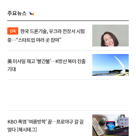
주요뉴스
한국 드론기술, 우크라 전장서 시험
단독
중…“스타트업 여러 곳 참여”
美 미사일 재고 ‘빨간불’…K방산 북미 진출
기대
KBO 폭염 '여름방학' 끝…프로야구 갈 길
멀다 [해시태그]