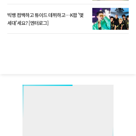
빅뱅 컴백하고 튜이드 데뷔하고⋯K팝 '몇
세대'세요? [엔터로그]