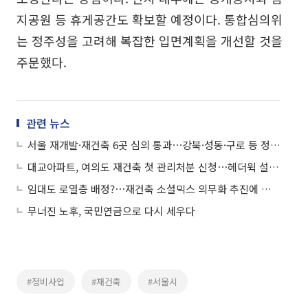
지공원 등 휴게공간도 확보할 예정이다. 통합심의위
는 정주성을 고려해 복잡한 입면계획을 개선할 것을
주문했다.
관련 뉴스
서울 재개발·재건축 6곳 심의 통과⋯강북·성동·구로 등 정비사업 속도
대교아파트, 여의도 재건축 첫 관리처분 신청⋯헤더윅 설계 공개
임대도 로열층 배정?⋯재건축 소셜믹스 의무화 추진에 갈등 재점화 우려
무너진 노후, 국민연금으로 다시 세우다
#정비사업
#재건축
#서울시