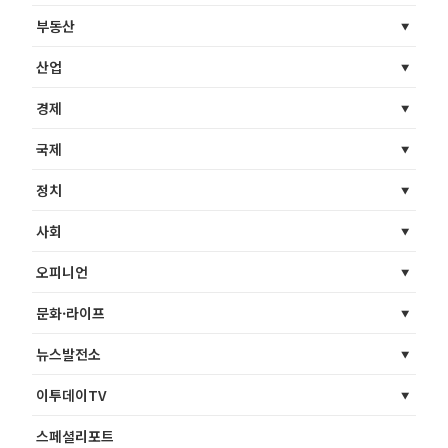
부동산
산업
경제
국제
정치
사회
오피니언
문화·라이프
뉴스발전소
이투데이TV
스페셜리포트