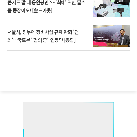
콘서트 갈 때 응원봉만?⋯'최애' 위한 필수
품 등장이오! [솔드아웃]
서울시, 정부에 정비사업 규제 완화 '건
의'⋯국토부 "협의 중" 입장만 [종합]