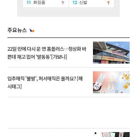
주요뉴스
22일 만에 다시 문 연 홈플러스…정상화 바
쁜데 재고 없어 ‘발동동’[가보니]
입추매직 '불발', 처서매직은 올까요? [해
시태그]