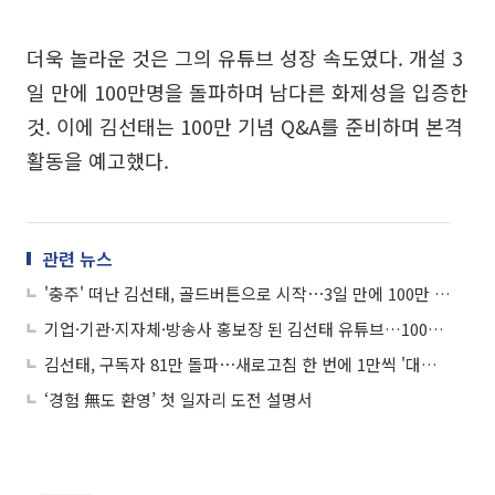
더욱 놀라운 것은 그의 유튜브 성장 속도였다. 개설 3
일 만에 100만명을 돌파하며 남다른 화제성을 입증한
것. 이에 김선태는 100만 기념 Q&A를 준비하며 본격
활동을 예고했다.
관련 뉴스
'충주' 떠난 김선태, 골드버튼으로 시작⋯3일 만에 100만 구독자 돌파
기업·기관·지자체·방송사 홍보장 된 김선태 유튜브…100만 구독자 코앞
김선태, 구독자 81만 돌파⋯새로고침 한 번에 1만씩 '대형' 유튜버 탄생
‘경험 無도 환영’ 첫 일자리 도전 설명서