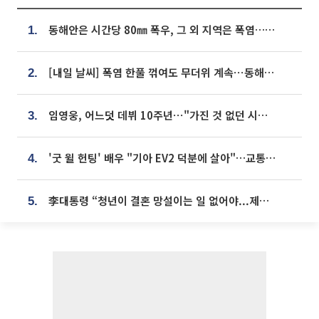
동해안은 시간당 80㎜ 폭우, 그 외 지역은 폭염…‘극과 극 날씨’
1.
[내일 날씨] 폭염 한풀 꺾여도 무더위 계속⋯동해안 이틀 연속 비
2.
임영웅, 어느덧 데뷔 10주년⋯"가진 것 없던 시절, 내 앞엔 20명의 팬뿐"
3.
'굿 윌 헌팅' 배우 "기아 EV2 덕분에 살아"…교통사고 후 안전성 극찬
4.
李대통령 “청년이 결혼 망설이는 일 없어야...제도상 불이익 조사”
5.