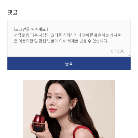
댓글
0 / 300