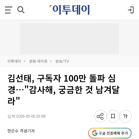
이투데이
문화·라이프
방송/TV
김선태, 구독자 100만 돌파 심
경⋯"감사해, 궁금한 것 남겨달
라"
입력 2026-03-05 23:08
한은수 객원기자
구글 선호매체 추가