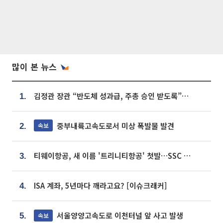
많이 본 뉴스
김정관 장관 “반도체 성과급, 주총 승인 받도록”…상법·자본시장법 개정 시사
1.
중부내륙고속도로서 미상 폭발물 발견
속보
2.
티웨이항공, 새 이름 '트리니티항공' 첫발…SSC 전략 본격화
3.
ISA 계좌, 5년마다 깨라고요? [이슈크래커]
4.
서울양양고속도로 이천터널 앞 사고 발생
속보
5.