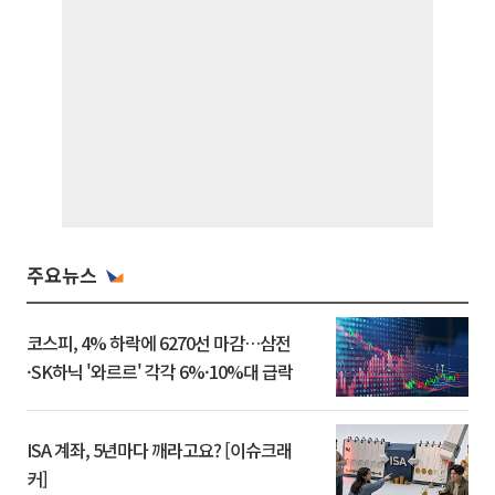
주요뉴스
코스피, 4% 하락에 6270선 마감…삼전
·SK하닉 '와르르' 각각 6%·10%대 급락
ISA 계좌, 5년마다 깨라고요? [이슈크래
커]