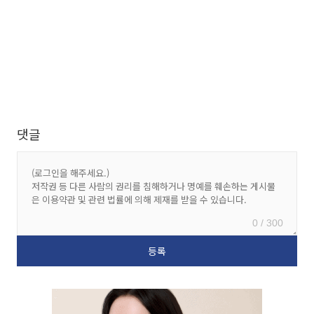
댓글
0 / 300