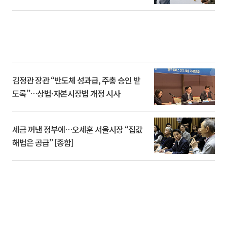
김정관 장관 “반도체 성과급, 주총 승인 받
도록”…상법·자본시장법 개정 시사
세금 꺼낸 정부에…오세훈 서울시장 “집값
해법은 공급” [종합]