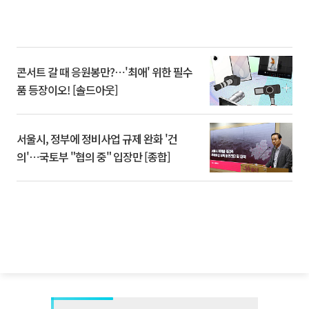
콘서트 갈 때 응원봉만?⋯'최애' 위한 필수
품 등장이오! [솔드아웃]
서울시, 정부에 정비사업 규제 완화 '건
의'⋯국토부 "협의 중" 입장만 [종합]