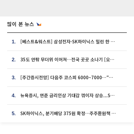
많이 본 뉴스
[베스트&워스트] 삼성전자·SK하이닉스 밀린 한 주…상상인증권은 85% 급등
1.
35도 안팎 무더위 이어져…전국 곳곳 소나기 [오늘 날씨]
2.
[주간증시전망] 다음주 코스피 6000~7000⋯“外人 수급은 정책이 변수”
3.
뉴욕증시, 연준 금리인상 기대감 꺾이자 상승...S&P500 사상 최고치 [종합]
4.
SK하이닉스, 분기배당 375원 확정…주주환원책 9월로 앞당겨 발표
5.