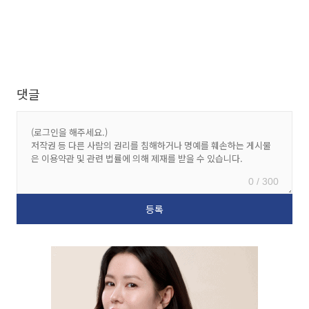
댓글
0 / 300