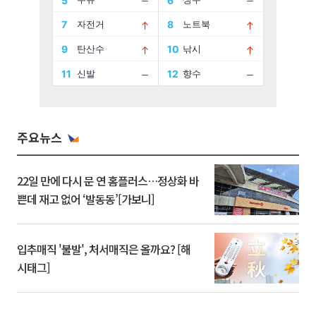
주요뉴스
22일 만에 다시 문 연 홈플러스…정상화 바
쁜데 재고 없어 ‘발동동’[가보니]
입추매직 '불발', 처서매직은 올까요? [해
시태그]