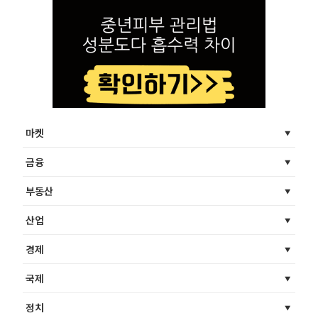
마켓
금융
부동산
산업
경제
국제
정치