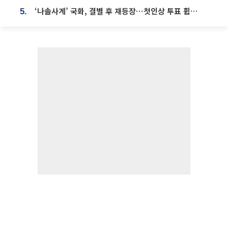
‘나솔사계’ 국화, 결별 후 재등장⋯첫인상 투표 휩쓸고 ‘인기녀’ 등극
5.