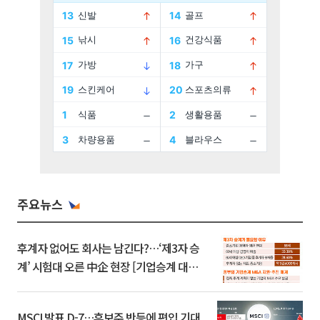
주요뉴스
후계자 없어도 회사는 남긴다?…‘제3자 승
계’ 시험대 오른 中企 현장 [기업승계 대전
환]
MSCI 발표 D-7…후보주 반등에 편입 기대