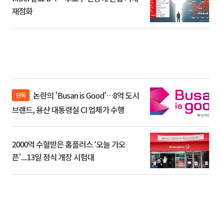
재점화
논란의 'Busan is Good'…8억 도시
단독
브랜드, 용산 대통령실 CI 업체가 수행
2000억 수혈받은 홈플러스 ‘오늘 가오
픈’...13일 정식 개장 시험대