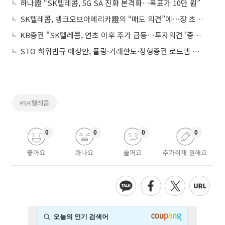
하나證 “SK텔레콤, 5G SA 진화 본격화…목표가 10만 원”
SK텔레콤, 뱅크오브아메리카證의 “매도 의견”에⋯장 초반 5%↓
KB증권 "SK텔레콤, 연초 이후 주가 급등…투자의견 '중립'"
STO 하위법규 예상안, 풀링·거래한도·정형증권 로드맵 제시
#SK텔레콤
0
0
0
0
좋아요
화나요
슬퍼요
추가취재 원해요