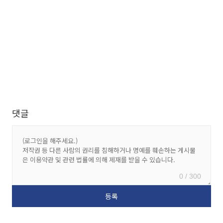
댓글
0 / 300