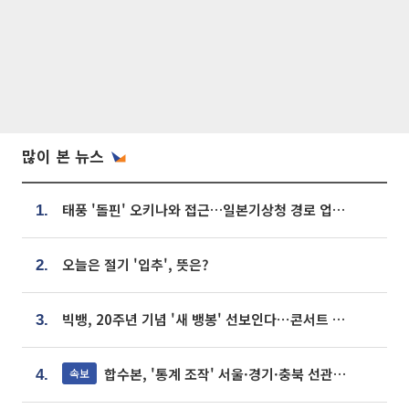
많이 본 뉴스
태풍 '돌핀' 오키나와 접근…일본기상청 경로 업데이트
1.
오늘은 절기 '입추', 뜻은?
2.
빅뱅, 20주년 기념 '새 뱅봉' 선보인다⋯콘서트 앞두고 팝업 개최
3.
합수본, '통계 조작' 서울·경기·충북 선관위 등 추가 압수수색
속보
4.