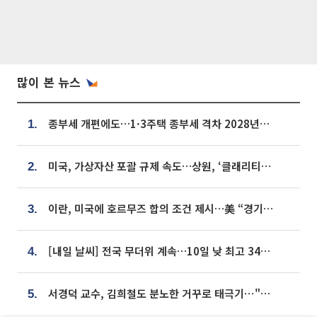
많이 본 뉴스
종부세 개편에도…1·3주택 종부세 격차 2028년부터 확대
1.
미국, 가상자산 포괄 규제 속도…상원, ‘클래리티법’ 9월 절차투표 추진
2.
이란, 미국에 호르무즈 합의 조건 제시…美 “경기 아직 안 끝나” [종합]
3.
[내일 날씨] 전국 무더위 계속…10일 낮 최고 34도 육박
4.
서경덕 교수, 김희철도 분노한 거꾸로 태극기⋯"엉터리는 아냐, 아쉬울 뿐"
5.