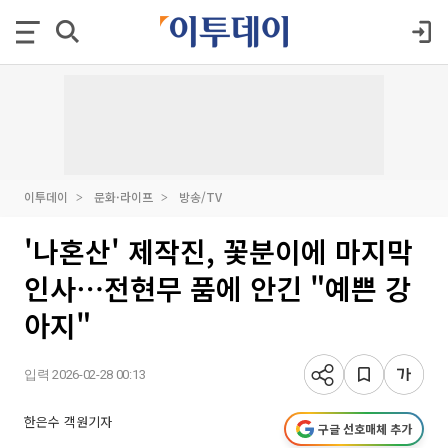
이투데이
문화·라이프
방송/TV
'나혼산' 제작진, 꽃분이에 마지막
인사⋯전현무 품에 안긴 "예쁜 강
아지"
입력 2026-02-28 00:13
한은수 객원기자
구글 선호매체 추가