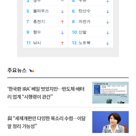
주요뉴스
‘한국판 IRA’ 베일 벗었지만…반도체·배터
리 업계 “시행령이 관건”
與 “세제개편안 다양한 목소리 수렴…이달
말 정리 가능성”