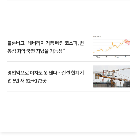
블룸버그 “레버리지 거품 빠진 코스피, 변
동성 최악 국면 지났을 가능성”
영업익으로 이자도 못 낸다…건설 한계기
업 5년 새 62→173곳