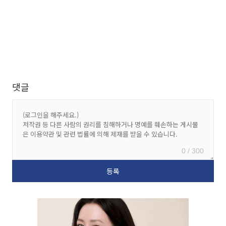
댓글
0 / 300