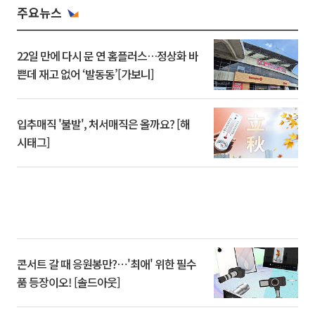
주요뉴스
22일 만에 다시 문 연 홈플러스…정상화 바
쁜데 재고 없어 ‘발동동’[가보니]
입추매직 '불발', 처서매직은 올까요? [해
시태그]
콘서트 갈 때 응원봉만?⋯'최애' 위한 필수
품 등장이오! [솔드아웃]