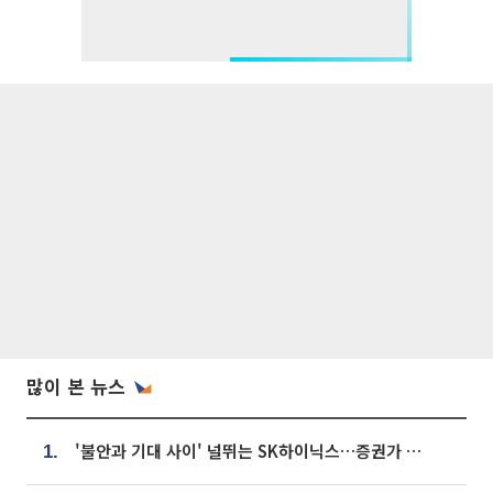
많이 본 뉴스
'불안과 기대 사이' 널뛰는 SK하이닉스…증권가 "HBM4·LTA 기반 펀터멘털 견고"
1.