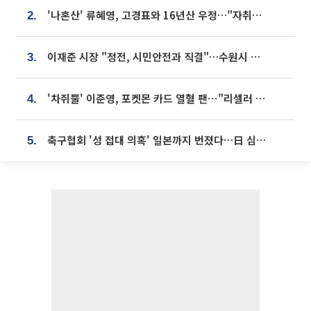
'나혼산' 류혜영, 고경표와 16년산 우정…"자취방서 부모님과 마주쳐"
2.
이재준 시장 "정전, 시민안전과 직결"…수원시 비상대응체계 가동
3.
'차쥐뿔' 이준영, 포켓몬 카드 열혈 팬⋯"리셀러 처단할 것"
4.
축구협회 '성 접대 의혹' 일본까지 번졌다…日 심판 실명 공개
5.