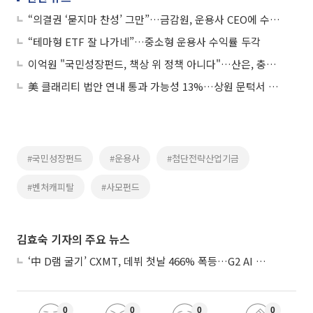
“의결권 ‘묻지마 찬성’ 그만”…금감원, 운용사 CEO에 수탁자책임 압박
“테마형 ETF 잘 나가네”…중소형 운용사 수익률 두각
이억원 "국민성장펀드, 책상 위 정책 아니다"…산은, 충청권 창업 거점 조성
美 클래리티 법안 연내 통과 가능성 13%…상원 문턱서 제동
#국민성장펀드
#운용사
#첨단전략산업기금
#벤처캐피탈
#사모펀드
김효숙 기자의 주요 뉴스
‘中 D램 굴기’ CXMT, 데뷔 첫날 466% 폭등…G2 AI 패권 ‘쩐의 전쟁’
0
0
0
0