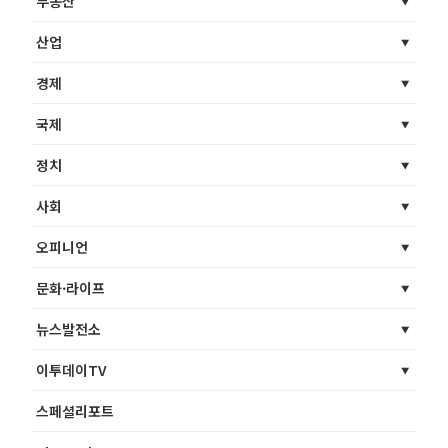
부동산
산업
경제
국제
정치
사회
오피니언
문화·라이프
뉴스발전소
이투데이TV
스페셜리포트