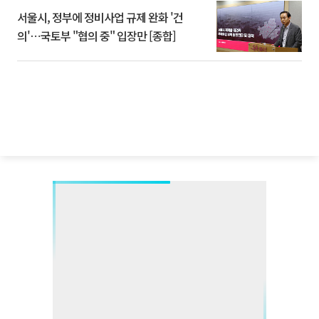
서울시, 정부에 정비사업 규제 완화 '건
의'⋯국토부 "협의 중" 입장만 [종합]