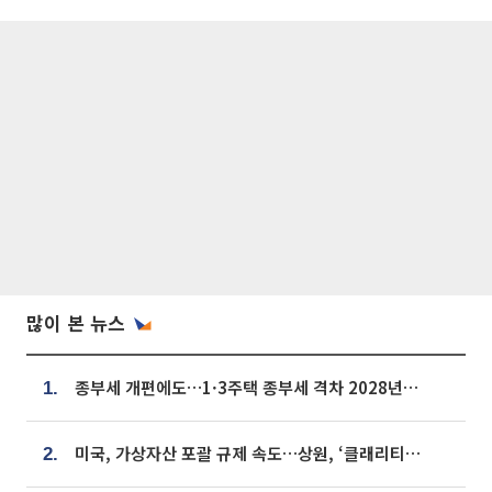
많이 본 뉴스
종부세 개편에도…1·3주택 종부세 격차 2028년부터 확대
1.
미국, 가상자산 포괄 규제 속도…상원, ‘클래리티법’ 9월 절차투표 추진
2.