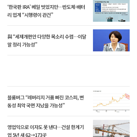
‘한국판 IRA’ 베일 벗었지만…반도체·배터
리 업계 “시행령이 관건”
與 “세제개편안 다양한 목소리 수렴…이달
말 정리 가능성”
블룸버그 “레버리지 거품 빠진 코스피, 변
동성 최악 국면 지났을 가능성”
영업익으로 이자도 못 낸다…건설 한계기
업 5년 새 62→173곳