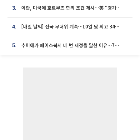
이란, 미국에 호르무즈 합의 조건 제시…美 “경기 아직 안 끝나” [종합]
3.
[내일 날씨] 전국 무더위 계속…10일 낮 최고 34도 육박
4.
추미애가 페이스북서 네 번 재정을 말한 이유…7700억 추경 열쇠는 도의회에
5.