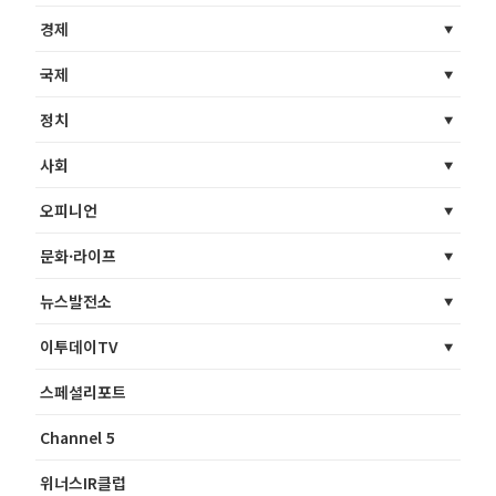
경제
국제
정치
사회
오피니언
문화·라이프
뉴스발전소
이투데이TV
스페셜리포트
Channel 5
위너스IR클럽