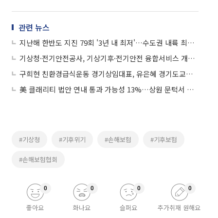
관련 뉴스
지난해 한반도 지진 79회 '3년 내 최저'…수도권 내륙 최대 지진은 '경기 연천'
기상청·전기안전공사, 기상기후·전기안전 융합서비스 개발 '맞손'
구희현 친환경급식운동 경기상임대표, 유은혜 경기도교육감 예비후보 공개 지지…"무너진 경기교육 함께 정상화"
美 클래리티 법안 연내 통과 가능성 13%…상원 문턱서 제동
#기상청
#기후위기
#손해보험
#기후보험
#손해보험협회
0
0
0
0
좋아요
화나요
슬퍼요
추가취재 원해요