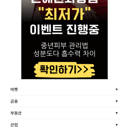
마켓
금융
부동산
산업