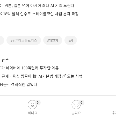
대 여는 뤼튼, 일본 넘어 아시아 최대 AI 기업 노린다
K 18억 달러 인수로 스테이블코인 사업 본격 확장
민
#뤼튼테크놀로지스
#개발자
#AI
 뉴스
가 네이버에 100억달러 투자한 이유
규제ㆍ육성 쌍끌이 韓 ‘AI기본법 개정안’ 오늘 시행
 채용문…경력직엔 열었다
0
0
화나요
슬퍼요
추