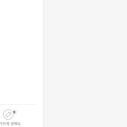
0
가취재 원해요