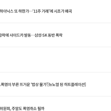
K하이닉스 또 하한가⋯‘11주 거래’에 시초가 왜곡
 급락에 사이드카 발동…삼성·SK 동반 폭락
.폭염이 부른 뜨거운 ‘밥상 물가’[뉴노멀 된 히트플레이션]
행위원회, 주말도 폭염취소 될까