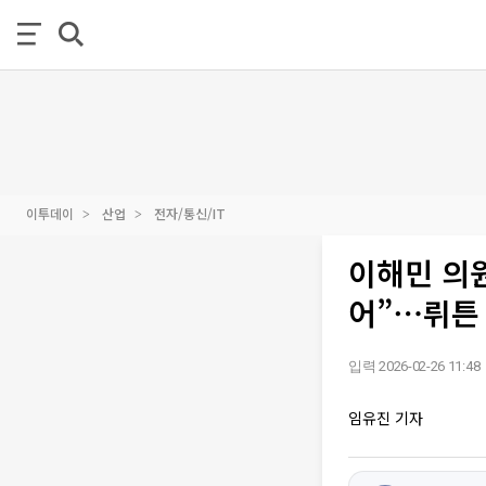
이투데이
산업
전자/통신/IT
이해민 의원
어”⋯뤼튼
입력 2026-02-26 11:48
임유진 기자