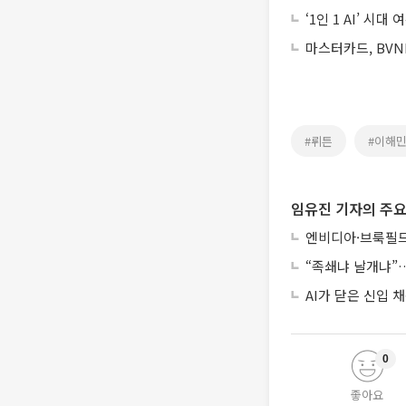
‘1인 1 AI’ 시
마스터카드, BVN
#뤼튼
#이해
임유진 기자의 주요
엔비디아·브룩필드
“족쇄냐 날개냐”…
AI가 닫은 신입
0
좋아요