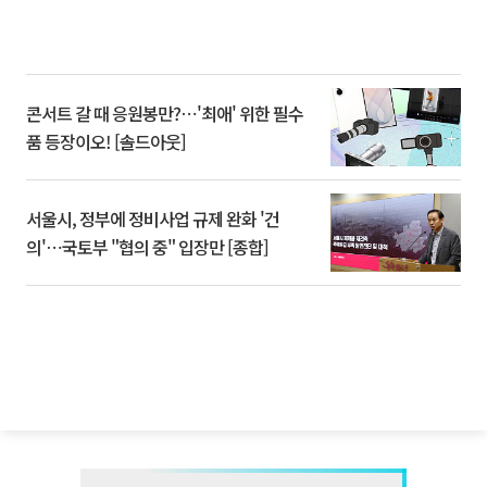
콘서트 갈 때 응원봉만?⋯'최애' 위한 필수
품 등장이오! [솔드아웃]
서울시, 정부에 정비사업 규제 완화 '건
의'⋯국토부 "협의 중" 입장만 [종합]