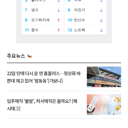
주요뉴스
22일 만에 다시 문 연 홈플러스…정상화 바
쁜데 재고 없어 ‘발동동’[가보니]
입추매직 '불발', 처서매직은 올까요? [해
시태그]