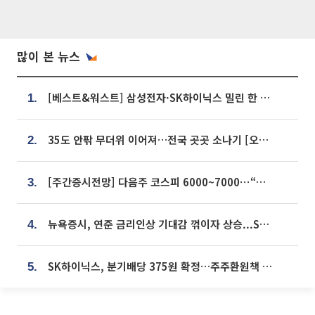
많이 본 뉴스
[베스트&워스트] 삼성전자·SK하이닉스 밀린 한 주…상상인증권은 85% 급등
1.
35도 안팎 무더위 이어져…전국 곳곳 소나기 [오늘 날씨]
2.
[주간증시전망] 다음주 코스피 6000~7000⋯“外人 수급은 정책이 변수”
3.
뉴욕증시, 연준 금리인상 기대감 꺾이자 상승...S&P500 사상 최고치 [종합]
4.
SK하이닉스, 분기배당 375원 확정…주주환원책 9월로 앞당겨 발표
5.