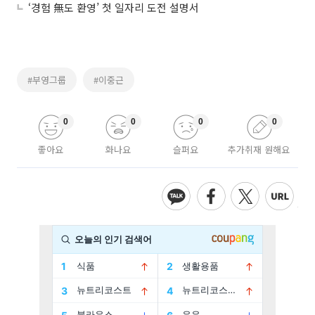
‘경험 無도 환영’ 첫 일자리 도전 설명서
#부영그룹
#이중근
0
0
0
0
좋아요
화나요
슬퍼요
추가취재 원해요