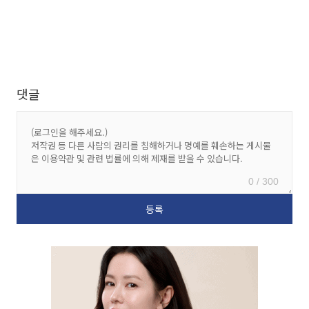
댓글
0 / 300