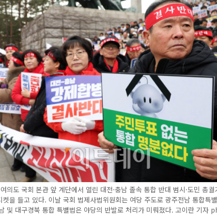
 여의도 국회 본관 앞 계단에서 열린 대전·충남 졸속 통합 반대 범시·도민 총
피켓을 들고 있다. 이날 국회 법제사법위원회는 여당 주도로 광주전남 통합특
남 및 대구경북 통합 특별법은 야당의 반발로 처리가 미뤄졌다. 고이란 기자 ph