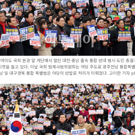
 여의도 국회 본관 앞 계단에서 열린 대전·충남 졸속 통합 반대 범시·도민 총
피켓을 들고 있다. 이날 국회 법제사법위원회는 여당 주도로 광주전남 통합특
남 및 대구경북 통합 특별법은 야당의 반발로 처리가 미뤄졌다. 고이란 기자 ph