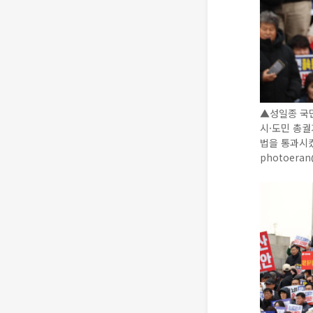
▲성일종 국민
시·도민 총
법을 통과시켰
photoera