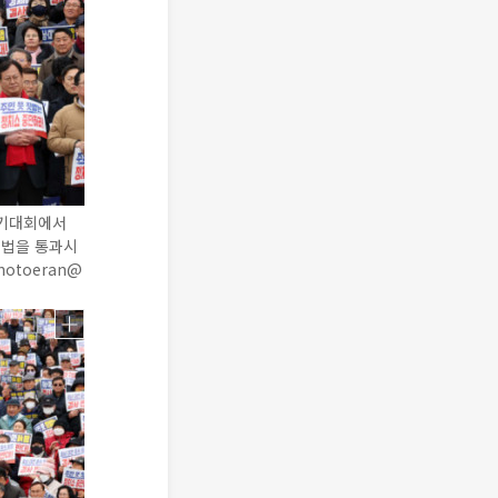
궐기대회에서
별법을 통과시
otoeran@