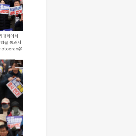
궐기대회에서
별법을 통과시
otoeran@