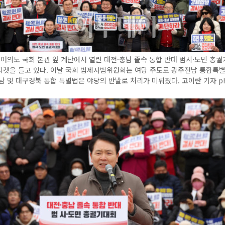
 여의도 국회 본관 앞 계단에서 열린 대전·충남 졸속 통합 반대 범시·도민 총
피켓을 들고 있다. 이날 국회 법제사법위원회는 여당 주도로 광주전남 통합특
남 및 대구경북 통합 특별법은 야당의 반발로 처리가 미뤄졌다. 고이란 기자 ph