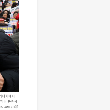
궐기대회에서
별법을 통과시
otoeran@