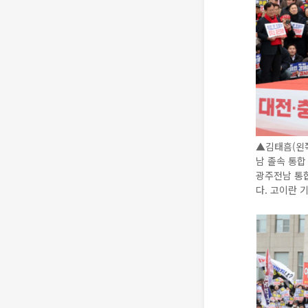
▲김태흠(왼쪽
남 졸속 통합
광주전남 통
다. 고이란 기