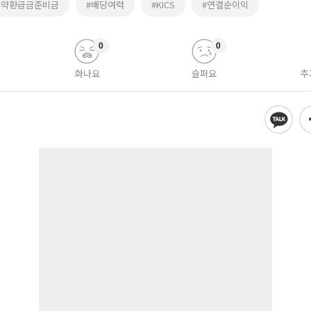
해약환급금준비금
#배당여력
#KICS
#연결순이익
0
0
화나요
슬퍼요
추