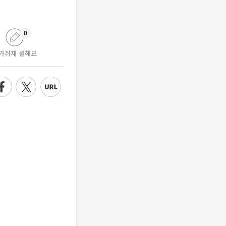
0
가취재 원해요