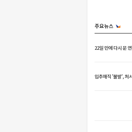
주요뉴스
22일 만에 다시 문 
입추매직 '불발', 처