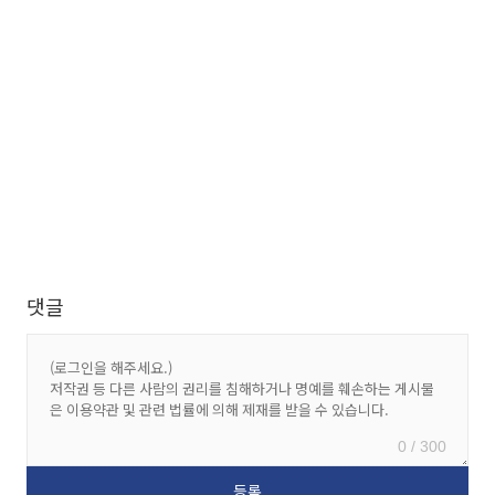
댓글
0 / 300