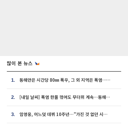
많이 본 뉴스
동해안은 시간당 80㎜ 폭우, 그 외 지역은 폭염…‘극과 극 날씨’
1.
[내일 날씨] 폭염 한풀 꺾여도 무더위 계속⋯동해안 이틀 연속 비
2.
임영웅, 어느덧 데뷔 10주년⋯"가진 것 없던 시절, 내 앞엔 20명의 팬뿐"
3.