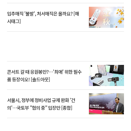
입추매직 '불발', 처서매직은 올까요? [해
시태그]
콘서트 갈 때 응원봉만?⋯'최애' 위한 필수
품 등장이오! [솔드아웃]
서울시, 정부에 정비사업 규제 완화 '건
의'⋯국토부 "협의 중" 입장만 [종합]