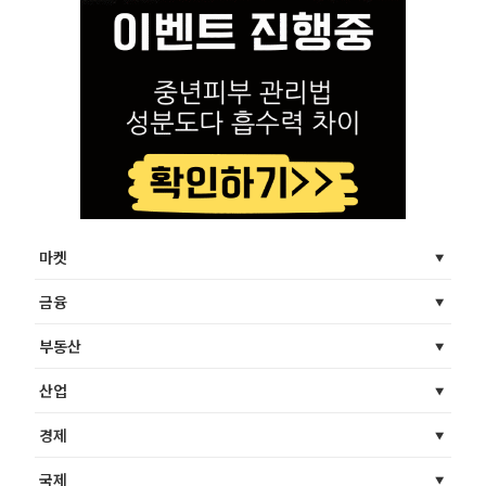
마켓
금융
부동산
산업
경제
국제