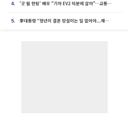
'굿 윌 헌팅' 배우 "기아 EV2 덕분에 살아"…교통사고 후 안전성 극찬
4.
李대통령 “청년이 결혼 망설이는 일 없어야...제도상 불이익 조사”
5.