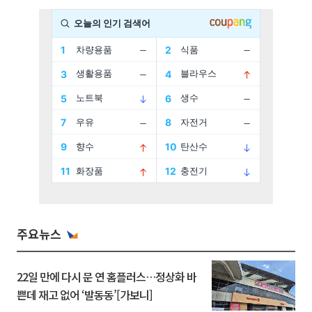
주요뉴스
22일 만에 다시 문 연 홈플러스…정상화 바
쁜데 재고 없어 ‘발동동’[가보니]