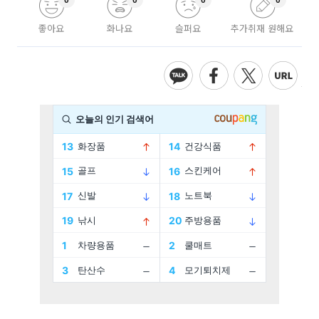
0
0
0
0
좋아요
화나요
슬퍼요
추가취재 원해요