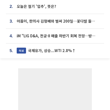
오늘은 절기 '입추', 뜻은?
2.
아옳이, 한의사 김형배와 벌써 200일⋯꽃다발 들고 "프러포즈 아냐"
3.
iM "LIG D&A, 천궁-II 매출 하반기 회복 전망…방산 톱픽 유지"
4.
국제유가, 상승...WTI 2.8%↑
속보
5.