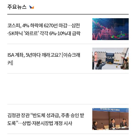
주요뉴스
코스피, 4% 하락에 6270선 마감…삼전
·SK하닉 '와르르' 각각 6%·10%대 급락
ISA 계좌, 5년마다 깨라고요? [이슈크래
커]
김정관 장관 “반도체 성과급, 주총 승인 받
도록”…상법·자본시장법 개정 시사