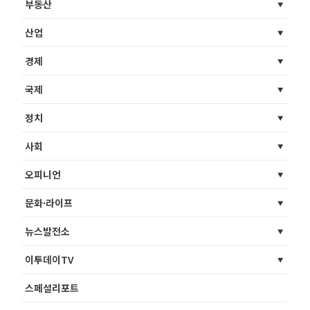
부동산
산업
경제
국제
정치
사회
오피니언
문화·라이프
뉴스발전소
이투데이TV
스페셜리포트