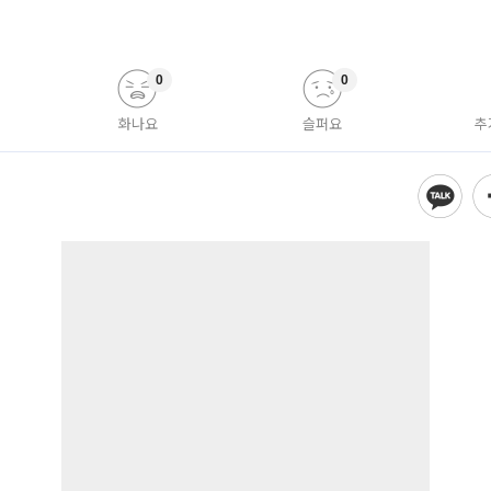
0
0
화나요
슬퍼요
추