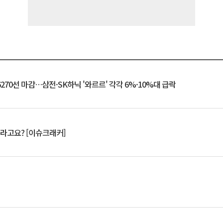
6270선 마감…삼전·SK하닉 '와르르' 각각 6%·10%대 급락
 깨라고요? [이슈크래커]