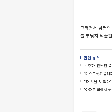
그러면서 남편의 
를 부딪쳐 뇌출혈
관련 뉴스
김주하, 전남편 
'미스트롯4' 윤태화
“더 잃을 것 없다
‘아파도 집에서 늙