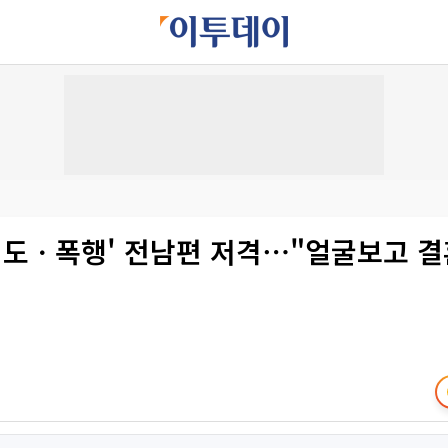
'외도ㆍ폭행' 전남편 저격⋯"얼굴보고 