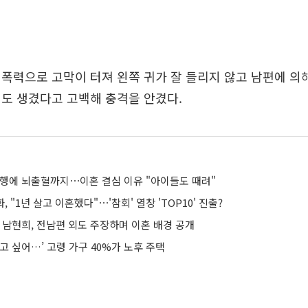
폭력으로 고막이 터져 왼쪽 귀가 잘 들리지 않고 남편에 의
도 생겼다고 고백해 충격을 안겼다.
폭행에 뇌출혈까지⋯이혼 결심 이유 "아이들도 때려"
, "1년 살고 이혼했다"⋯'참회' 열창 'TOP10' 진출?
” 남현희, 전남편 외도 주장하며 이혼 배경 공개
고 싶어…’ 고령 가구 40%가 노후 주택