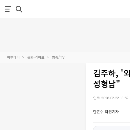
이투데이
문화·라이프
방송/TV
김주하, 
성형남"
입력 2026-02-22 13:52
한은수 객원기자