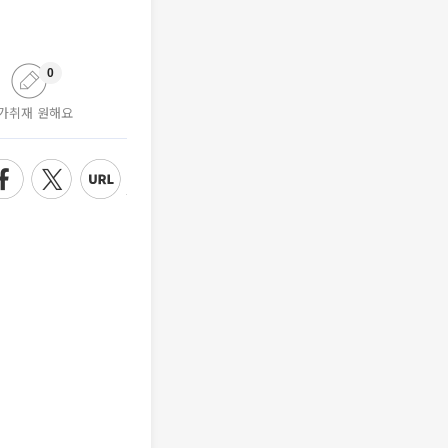
0
가취재 원해요