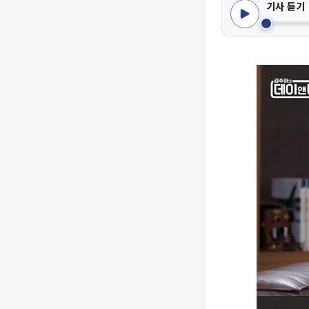
기사 듣기