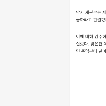
당시 재판부는 재
급하라고 판결했
이에 대해 김주하
질렀다. 맞은편 
면 주먹부터 날아