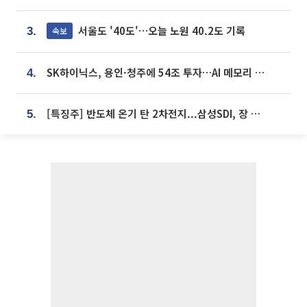
서울도 '40도'…오늘 노원 40.2도 기록
속보
3.
SK하이닉스, 용인·청주에 54조 투자…AI 메모리 생산기지 키운다
4.
[특징주] 반도체 온기 탄 2차전지...삼성SDI, 장 초반 7% 넘게 껑충
5.