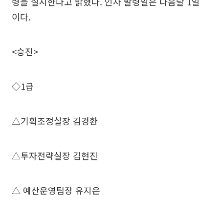
령을 실시한다고 밝혔다. 인사 발령일은 다음달 1일
이다.
<승진>
◇1급
△기획조정실장 김경환
△투자전략실장 김현진
△ 예산운영팀장 유지은