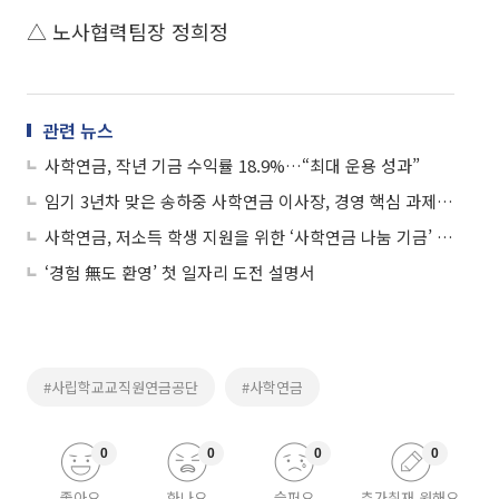
△ 노사협력팀장 정희정
관련 뉴스
사학연금, 작년 기금 수익률 18.9%…“최대 운용 성과”
임기 3년차 맞은 송하중 사학연금 이사장, 경영 핵심 과제로 ‘재정 안정·고객 혁신’
사학연금, 저소득 학생 지원을 위한 ‘사학연금 나눔 기금’ 3000만원 전달
‘경험 無도 환영’ 첫 일자리 도전 설명서
#사립학교교직원연금공단
#사학연금
0
0
0
0
좋아요
화나요
슬퍼요
추가취재 원해요