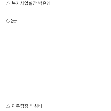
△ 복지사업실장 박은영
◇2급
△ 재무팀장 박성배