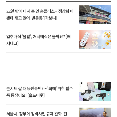
22일 만에 다시 문 연 홈플러스…정상화 바
쁜데 재고 없어 ‘발동동’[가보니]
입추매직 '불발', 처서매직은 올까요? [해
시태그]
콘서트 갈 때 응원봉만?⋯'최애' 위한 필수
품 등장이오! [솔드아웃]
서울시, 정부에 정비사업 규제 완화 '건