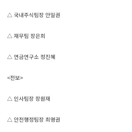
△ 국내주식팀장 안일권
△ 재무팀 장은희
△ 연금연구소 정진혜
<전보>
△ 인사팀장 장원재
△ 안전행정팀장 최명권