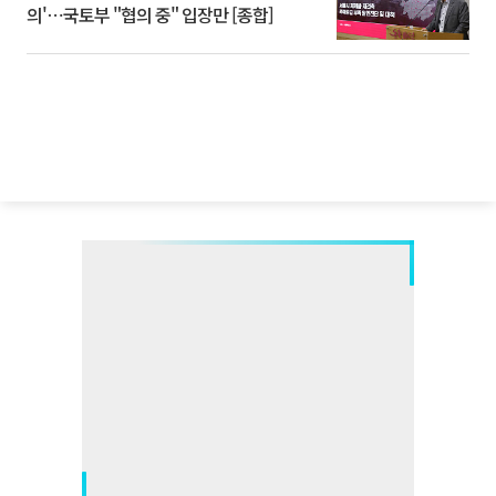
의'⋯국토부 "협의 중" 입장만 [종합]