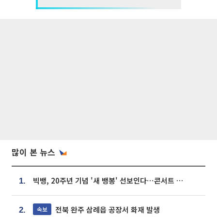
많이 본 뉴스
빅뱅, 20주년 기념 '새 뱅봉' 선보인다⋯콘서트 앞두고 팝업 개최
1.
전북 완주 삼례읍 공장서 화재 발생
속보
2.