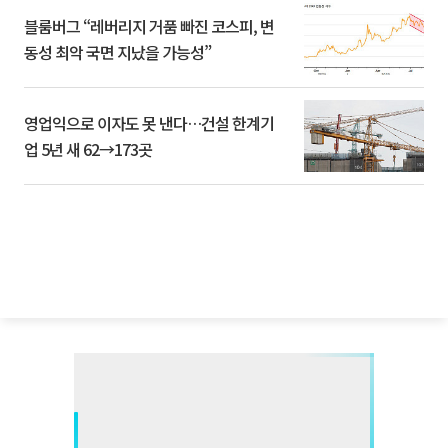
블룸버그 “레버리지 거품 빠진 코스피, 변
동성 최악 국면 지났을 가능성”
영업익으로 이자도 못 낸다…건설 한계기
업 5년 새 62→173곳