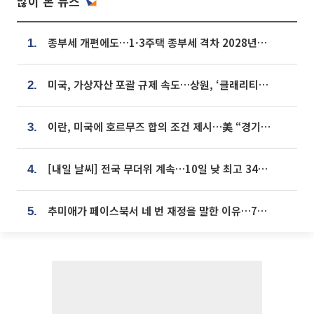
많이 본 뉴스
종부세 개편에도…1·3주택 종부세 격차 2028년부터 확대
1.
미국, 가상자산 포괄 규제 속도…상원, ‘클래리티법’ 9월 절차투표 추진
2.
이란, 미국에 호르무즈 합의 조건 제시…美 “경기 아직 안 끝나” [종합]
3.
[내일 날씨] 전국 무더위 계속…10일 낮 최고 34도 육박
4.
추미애가 페이스북서 네 번 재정을 말한 이유…7700억 추경 열쇠는 도의회에
5.