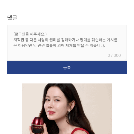
댓글
0 / 300