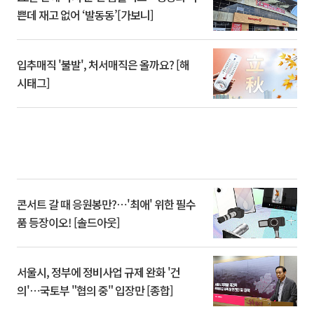
쁜데 재고 없어 ‘발동동’[가보니]
입추매직 '불발', 처서매직은 올까요? [해
시태그]
콘서트 갈 때 응원봉만?⋯'최애' 위한 필수
품 등장이오! [솔드아웃]
서울시, 정부에 정비사업 규제 완화 '건
의'⋯국토부 "협의 중" 입장만 [종합]