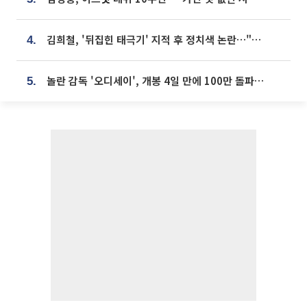
김희철, '뒤집힌 태극기' 지적 후 정치색 논란…"좌우 떠나 우리나라 국기"
4.
놀란 감독 '오디세이', 개봉 4일 만에 100만 돌파⋯'왕사남' 보다 빠르다
5.