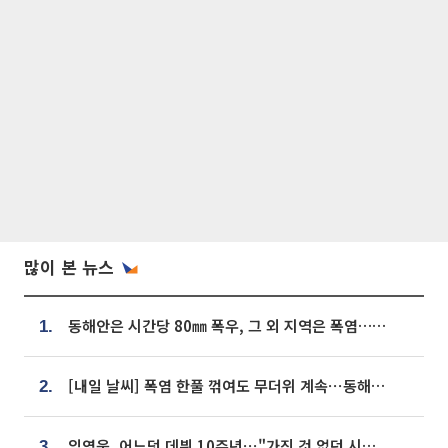
많이 본 뉴스
동해안은 시간당 80㎜ 폭우, 그 외 지역은 폭염…‘극과 극 날씨’
1.
[내일 날씨] 폭염 한풀 꺾여도 무더위 계속⋯동해안 이틀 연속 비
2.
임영웅, 어느덧 데뷔 10주년⋯"가진 것 없던 시절, 내 앞엔 20명의 팬뿐"
3.