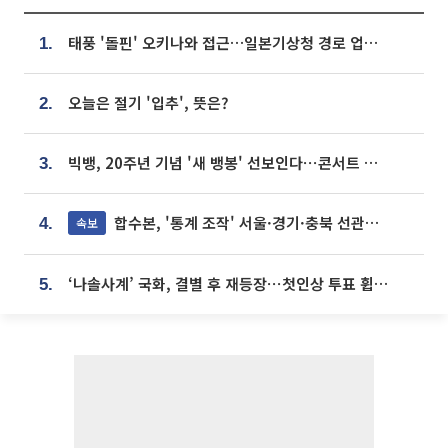
태풍 '돌핀' 오키나와 접근…일본기상청 경로 업데이트
1.
오늘은 절기 '입추', 뜻은?
2.
빅뱅, 20주년 기념 '새 뱅봉' 선보인다⋯콘서트 앞두고 팝업 개최
3.
합수본, '통계 조작' 서울·경기·충북 선관위 등 추가 압수수색
속보
4.
‘나솔사계’ 국화, 결별 후 재등장⋯첫인상 투표 휩쓸고 ‘인기녀’ 등극
5.