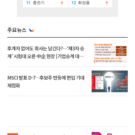
주요뉴스
후계자 없어도 회사는 남긴다?…‘제3자 승
계’ 시험대 오른 中企 현장 [기업승계 대전
환]
MSCI 발표 D-7…후보주 반등에 편입 기대
재점화