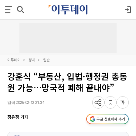
이투데이
정치
일반
강훈식 “부동산, 입법·행정권 총동
원 가능…망국적 폐해 끝내야”
입력 2026-02-12 21:34
정유정 기자
구글 선호매체 추가