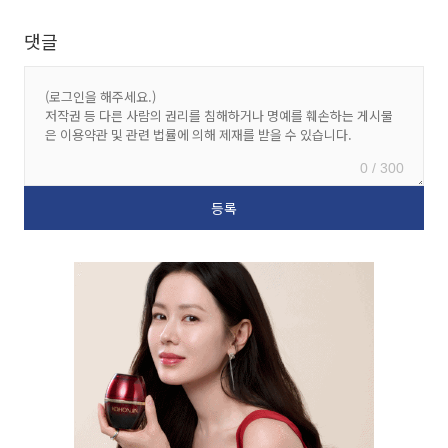
댓글
0 / 300