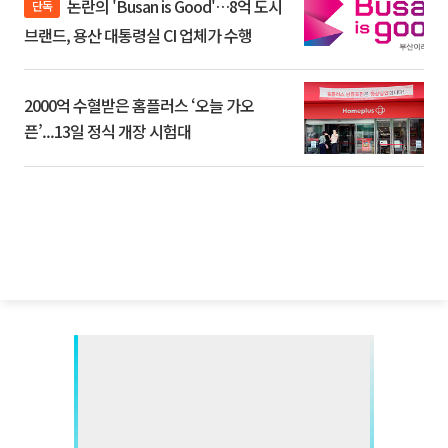
논란의 'Busan is Good'…8억 도시
단독
브랜드, 용산 대통령실 CI 업체가 수행
2000억 수혈받은 홈플러스 ‘오늘 가오
픈’...13일 정식 개장 시험대