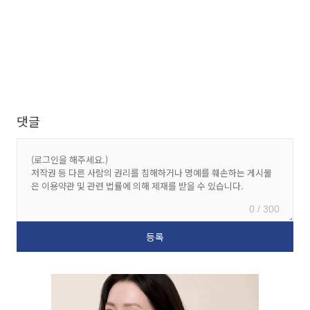
댓글
0 / 300