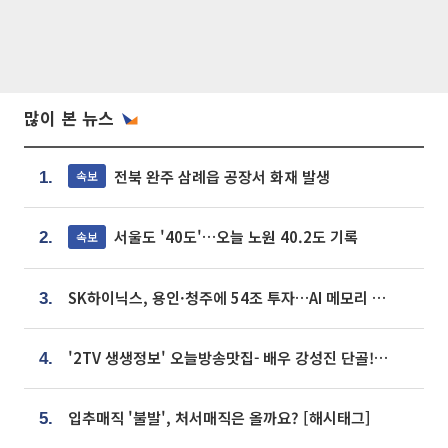
많이 본 뉴스
전북 완주 삼례읍 공장서 화재 발생
속보
1.
서울도 '40도'…오늘 노원 40.2도 기록
속보
2.
SK하이닉스, 용인·청주에 54조 투자…AI 메모리 생산기지 키운다
3.
'2TV 생생정보' 오늘방송맛집- 배우 강성진 단골! 쌀국수ㆍ푸팟퐁 커리 맛집 '블○○○'
4.
입추매직 '불발', 처서매직은 올까요? [해시태그]
5.