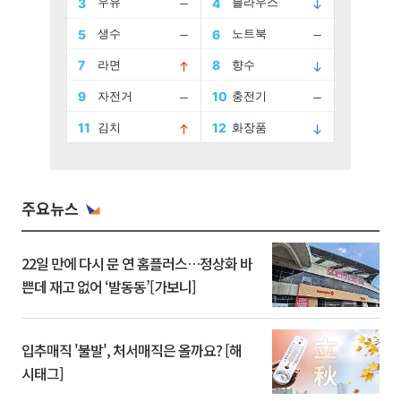
주요뉴스
22일 만에 다시 문 연 홈플러스…정상화 바
쁜데 재고 없어 ‘발동동’[가보니]
입추매직 '불발', 처서매직은 올까요? [해
시태그]