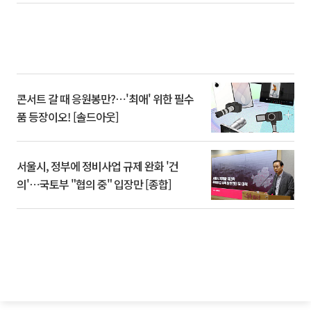
콘서트 갈 때 응원봉만?⋯'최애' 위한 필수
품 등장이오! [솔드아웃]
서울시, 정부에 정비사업 규제 완화 '건
의'⋯국토부 "협의 중" 입장만 [종합]