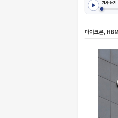
기사 듣기
마이크론, HB