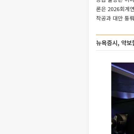
론은 2026회계
착공과 대만 퉁뤄
뉴욕증시, 약보