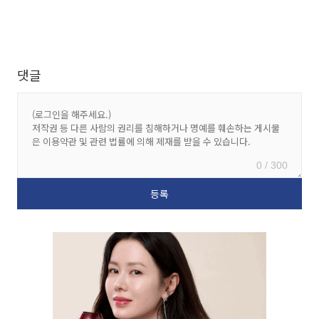
댓글
0 / 300