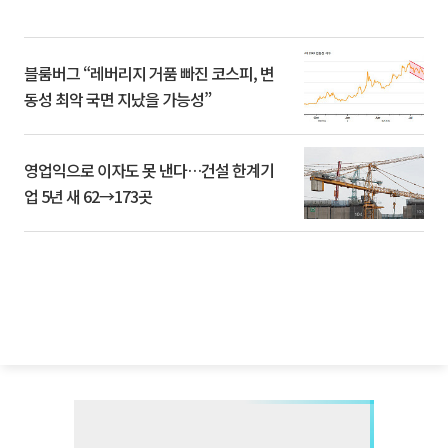
블룸버그 “레버리지 거품 빠진 코스피, 변
동성 최악 국면 지났을 가능성”
영업익으로 이자도 못 낸다…건설 한계기
업 5년 새 62→173곳