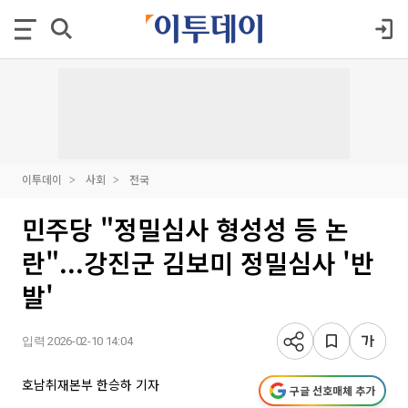
이투데이
사회
전국
민주당 "정밀심사 형성성 등 논
란"...강진군 김보미 정밀심사 '반
발'
입력 2026-02-10 14:04
호남취재본부 한승하 기자
구글 선호매체 추가