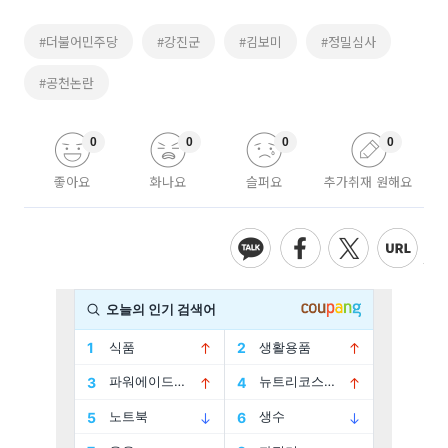
#더불어민주당
#강진군
#김보미
#정밀심사
#공천논란
0
0
0
0
좋아요
화나요
슬퍼요
추가취재 원해요