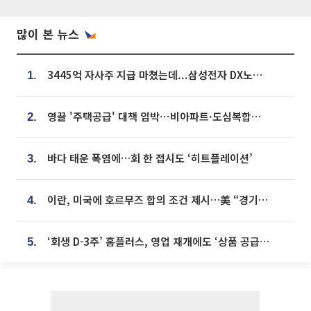
많이 본 뉴스
3445억 자사주 지급 마쳤는데...삼성전자 DX노조, 뒤늦은 '떼쓰기 집회'
1.
영끌 '주택공급' 대책 임박⋯비아파트·도심복합까지 총동원
2.
바다 태운 폭염에…회 한 접시도 ‘히트플레이션’
3.
이란, 미국에 호르무즈 합의 조건 제시…美 “경기 아직 안 끝나” [종합]
4.
‘회생 D-3주’ 홈플러스, 영업 재개에도 ‘상품 공급망’ 복구가 생존 관건
5.