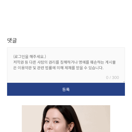
댓글
0 / 300