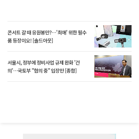
콘서트 갈 때 응원봉만?⋯'최애' 위한 필수
품 등장이오! [솔드아웃]
서울시, 정부에 정비사업 규제 완화 '건
의'⋯국토부 "협의 중" 입장만 [종합]