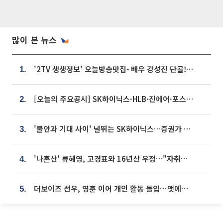
많이 본 뉴스
'2TV 생생정보' 오늘방송맛집- 배우 강성진 단골! 쌀국수ㆍ푸팟퐁 커리 맛집 '블○○○'
1.
[오늘의 주요공시] SK하이닉스·HLB·진에어·포스코홀딩스·네이버·대우건설 등
2.
'불안과 기대 사이' 널뛰는 SK하이닉스…증권가 "HBM4·LTA 기반 펀터멘털 견고"
3.
'나혼산' 류혜영, 고경표와 16년산 우정…"자취방서 부모님과 마주쳐"
4.
더보이즈 선우, 영훈 이어 개인 활동 돌입⋯앳에어리어와 전속계약
5.