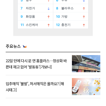
주요뉴스
22일 만에 다시 문 연 홈플러스…정상화 바
쁜데 재고 없어 ‘발동동’[가보니]
입추매직 '불발', 처서매직은 올까요? [해
시태그]