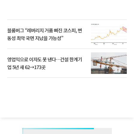
블룸버그 “레버리지 거품 빠진 코스피, 변
동성 최악 국면 지났을 가능성”
영업익으로 이자도 못 낸다…건설 한계기
업 5년 새 62→173곳