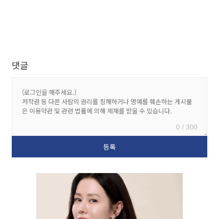
댓글
0 / 300