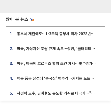
많이 본 뉴스
종부세 개편에도…1·3주택 종부세 격차 2028년부터 확대
1.
미국, 가상자산 포괄 규제 속도…상원, ‘클래리티법’ 9월 절차투표 추진
2.
이란, 미국에 호르무즈 합의 조건 제시…美 “경기 아직 안 끝나” [종합]
3.
맥북 품은 삼성에 ‘중국산’ 맹추격⋯커지는 노트북 OLED 시장
4.
서경덕 교수, 김희철도 분노한 거꾸로 태극기⋯"엉터리는 아냐, 아쉬울 뿐"
5.