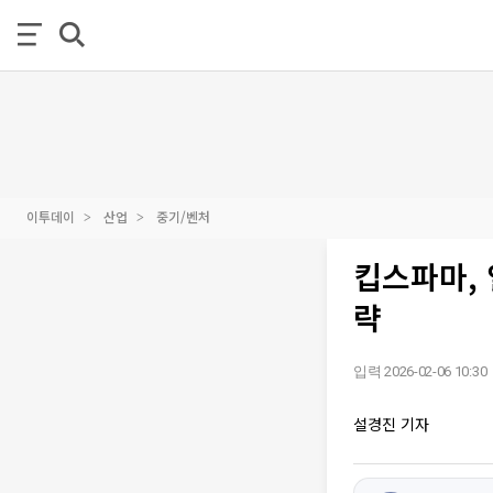
이투데이
산업
중기/벤처
킵스파마,
략
입력 2026-02-06 10:30
설경진 기자