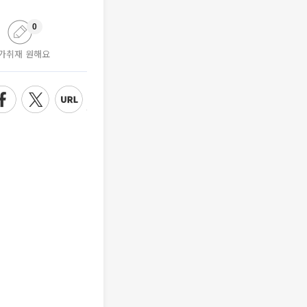
0
가취재 원해요