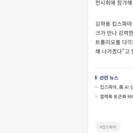
전시회에 참가해
김하용 킵스파마
크가 만나 강력한
트폴리오를 다각
해 나가겠다”고 
관련 뉴스
킵스파마, 英 A
블랙록 토큰화 MM
#킵스파마