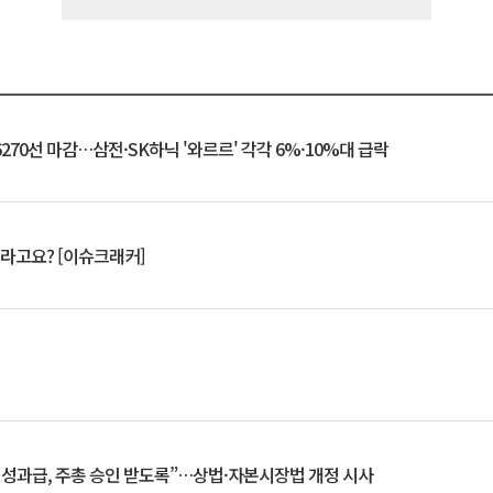
6270선 마감…삼전·SK하닉 '와르르' 각각 6%·10%대 급락
 깨라고요? [이슈크래커]
 성과급, 주총 승인 받도록”…상법·자본시장법 개정 시사