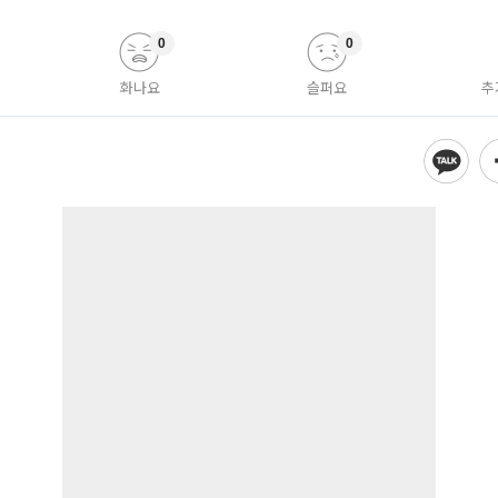
0
0
화나요
슬퍼요
추