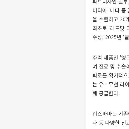
파트너사인 일루
비디아, 메타 등
을 수출하고 30
최초로 ‘레드닷 디
수상, 2025년 
주력 제품인 ‘앵글
며 진료 및 수술
피로를 획기적으
는 유ㆍ무선 라이
께 공급한다.
킵스파마는 기존에
과 등 다양한 진