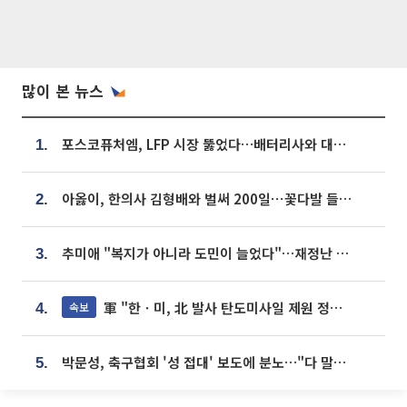
많이 본 뉴스
포스코퓨처엠, LFP 시장 뚫었다…배터리사와 대규모 장기 공급 합의
1.
아옳이, 한의사 김형배와 벌써 200일⋯꽃다발 들고 "프러포즈 아냐"
2.
추미애 "복지가 아니라 도민이 늘었다"…재정난 책임론 정면돌파
3.
軍 "한ㆍ미, 北 발사 탄도미사일 제원 정밀분석 중"
속보
4.
박문성, 축구협회 '성 접대' 보도에 분노…"다 말아먹으려고 작정했나"
5.