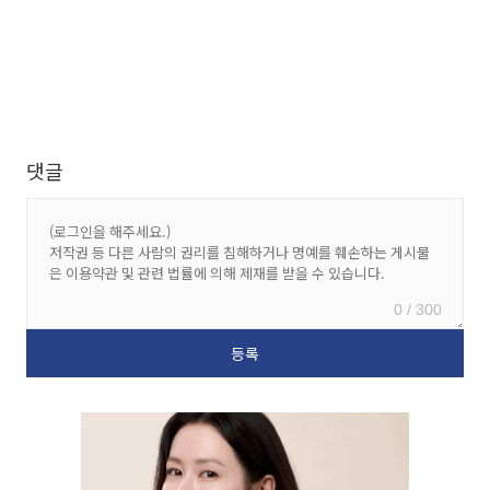
댓글
0 / 300