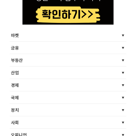
마켓
금융
부동산
산업
경제
국제
정치
사회
오피니언