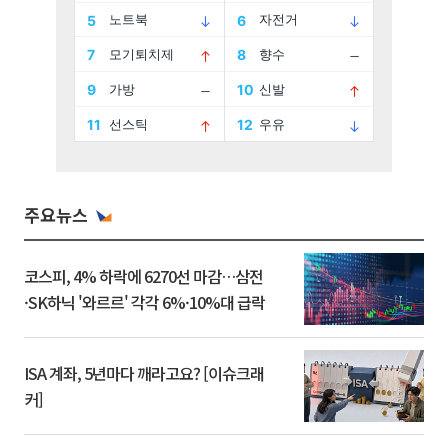
주요뉴스
코스피, 4% 하락에 6270선 마감…삼전
·SK하닉 '와르르' 각각 6%·10%대 급락
ISA 계좌, 5년마다 깨라고요? [이슈크래
커]