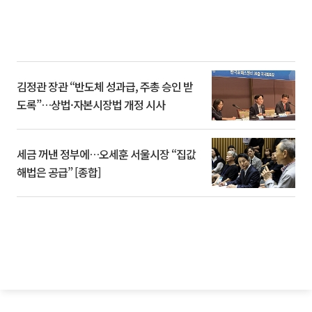
김정관 장관 “반도체 성과급, 주총 승인 받
도록”…상법·자본시장법 개정 시사
세금 꺼낸 정부에…오세훈 서울시장 “집값
해법은 공급” [종합]