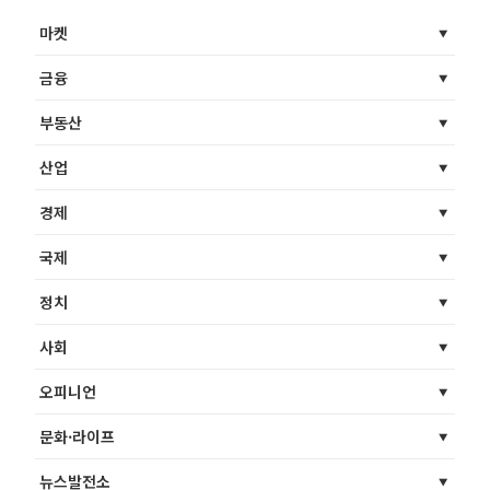
마켓
금융
부동산
산업
경제
국제
정치
사회
오피니언
문화·라이프
뉴스발전소