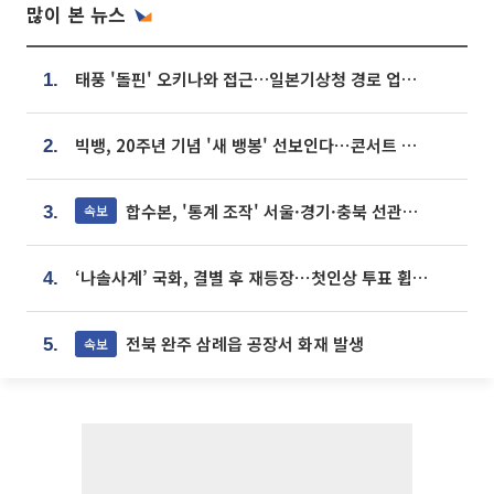
많이 본 뉴스
태풍 '돌핀' 오키나와 접근…일본기상청 경로 업데이트
1.
빅뱅, 20주년 기념 '새 뱅봉' 선보인다⋯콘서트 앞두고 팝업 개최
2.
합수본, '통계 조작' 서울·경기·충북 선관위 등 추가 압수수색
속보
3.
‘나솔사계’ 국화, 결별 후 재등장⋯첫인상 투표 휩쓸고 ‘인기녀’ 등극
4.
전북 완주 삼례읍 공장서 화재 발생
속보
5.