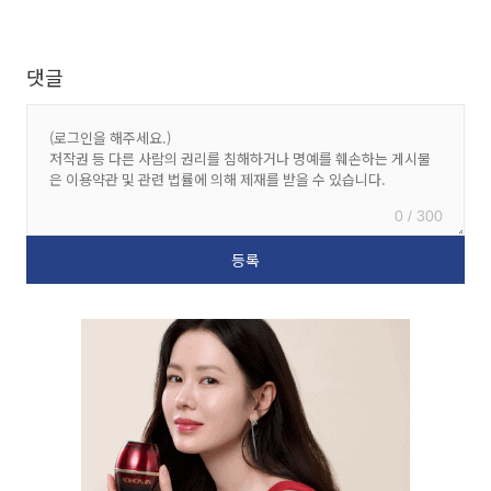
댓글
0 / 300