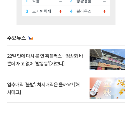
주요뉴스
22일 만에 다시 문 연 홈플러스…정상화 바
쁜데 재고 없어 ‘발동동’[가보니]
입추매직 '불발', 처서매직은 올까요? [해
시태그]