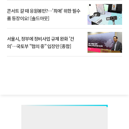
콘서트 갈 때 응원봉만?⋯'최애' 위한 필수
품 등장이오! [솔드아웃]
서울시, 정부에 정비사업 규제 완화 '건
의'⋯국토부 "협의 중" 입장만 [종합]