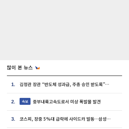
많이 본 뉴스
김정관 장관 “반도체 성과급, 주총 승인 받도록”…상법·자본시장법 개정 시사
1.
중부내륙고속도로서 미상 폭발물 발견
속보
2.
코스피, 장중 5%대 급락에 사이드카 발동…삼성·SK 동반 폭락
3.