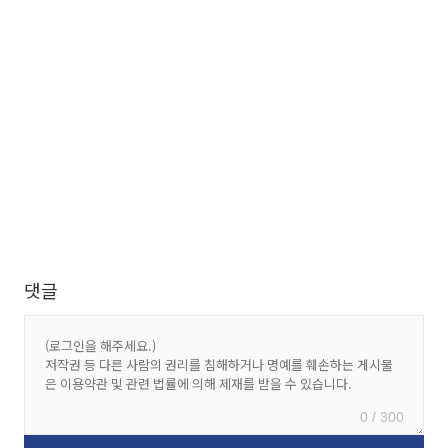
댓글
0 / 300