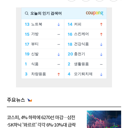
주요뉴스
코스피, 4% 하락에 6270선 마감…삼전
·SK하닉 '와르르' 각각 6%·10%대 급락