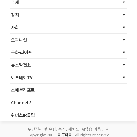
국제
정치
사회
오피니언
문화·라이프
뉴스발전소
이투데이TV
스페셜리포트
Channel 5
위너스IR클럽
무단전재 및 수집, 복사, 재배포, AI학습 이용 금지
Copyright 2006.
이투데이
. All rights reserved