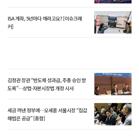
ISA 계좌, 5년마다 깨라고요? [이슈크래
커]
김정관 장관 “반도체 성과급, 주총 승인 받
도록”…상법·자본시장법 개정 시사
세금 꺼낸 정부에…오세훈 서울시장 “집값
해법은 공급” [종합]