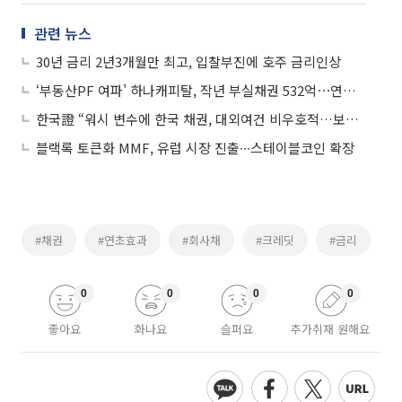
관련 뉴스
30년 금리 2년3개월만 최고, 입찰부진에 호주 금리인상
‘부동산PF 여파’ 하나캐피탈, 작년 부실채권 532억⋯연초 4000억 조달
한국證 “워시 변수에 한국 채권, 대외여건 비우호적…보수적 접근 필요”
블랙록 토큰화 MMF, 유럽 시장 진출∙∙∙스테이블코인 확장
#채권
#연초효과
#회사채
#크레딧
#금리
0
0
0
0
좋아요
화나요
슬퍼요
추가취재 원해요