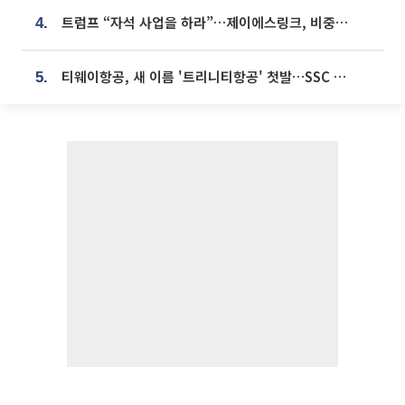
트럼프 “자석 사업을 하라”…제이에스링크, 비중국 영구자석 공급망 구축 속도
4.
티웨이항공, 새 이름 '트리니티항공' 첫발…SSC 전략 본격화
5.