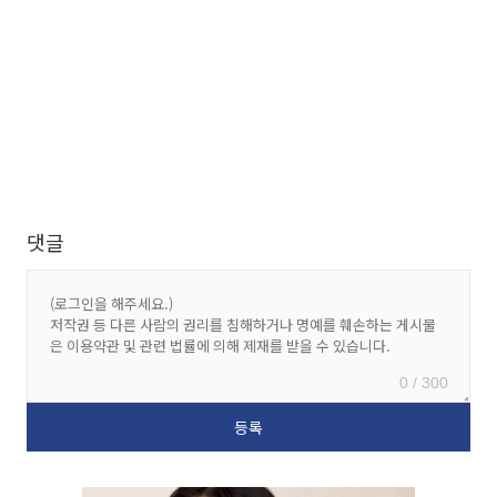
댓글
0 / 300