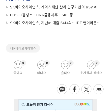
SK바이오사이언스, 게이츠재단 산하 연구기관의 RSV 예방항체 기술 도입
POSCO홀딩스ㆍBNK금융지주ㆍSKC 등
SK바이오사이언스, 지난해 매출 6414억⋯IDT 턴어라운드 성공
#SK바이오사이언스
0
0
0
0
좋아요
화나요
슬퍼요
추가취재 원해요