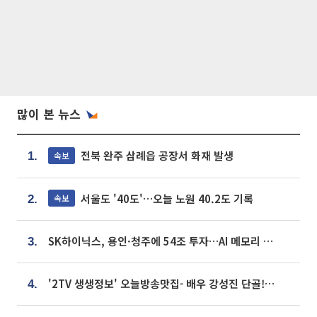
많이 본 뉴스
전북 완주 삼례읍 공장서 화재 발생
속보
1.
서울도 '40도'…오늘 노원 40.2도 기록
속보
2.
SK하이닉스, 용인·청주에 54조 투자…AI 메모리 생산기지 키운다
3.
'2TV 생생정보' 오늘방송맛집- 배우 강성진 단골! 쌀국수ㆍ푸팟퐁 커리 맛집 '블○○○'
4.