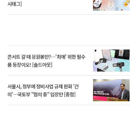
시태그]
콘서트 갈 때 응원봉만?⋯'최애' 위한 필수
품 등장이오! [솔드아웃]
서울시, 정부에 정비사업 규제 완화 '건
의'⋯국토부 "협의 중" 입장만 [종합]