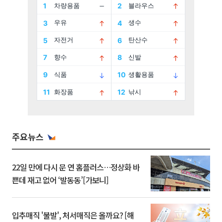
주요뉴스
22일 만에 다시 문 연 홈플러스…정상화 바
쁜데 재고 없어 ‘발동동’[가보니]
입추매직 '불발', 처서매직은 올까요? [해