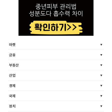
마켓
금융
부동산
산업
경제
국제
정치