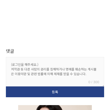
댓글
0 / 300