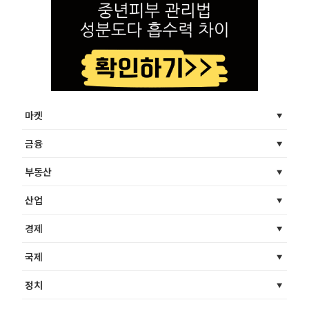
마켓
금융
부동산
산업
경제
국제
정치