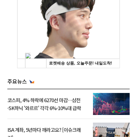
주요뉴스
코스피, 4% 하락에 6270선 마감…삼전
·SK하닉 '와르르' 각각 6%·10%대 급락
ISA 계좌, 5년마다 깨라고요? [이슈크래