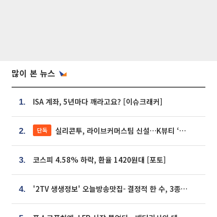
많이 본 뉴스
ISA 계좌, 5년마다 깨라고요? [이슈크래커]
1.
실리콘투, 라이브커머스팀 신설…K뷰티 ‘글로벌 판매망’ 확대[K뷰티 라방戰]
단독
2.
코스피 4.58% 하락, 환율 1420원대 [포토]
3.
'2TV 생생정보' 오늘방송맛집- 결정적 한 수, 3종 메밀면! 메밀 소바 맛집 '의○○○○'
4.