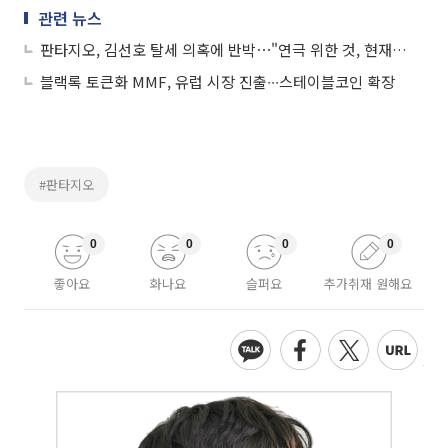
관련 뉴스
판타지오, 김선호 탈세 의혹에 반박⋯"연극 위한 것, 현재 폐업 진행 중"
블랙록 토큰화 MMF, 유럽 시장 진출∙∙∙스테이블코인 확장
#판타지오
0
0
0
0
좋아요
화나요
슬퍼요
추가취재 원해요