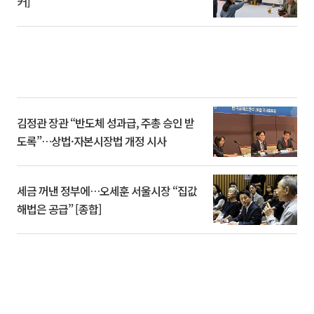
커]
김정관 장관 “반도체 성과급, 주총 승인 받
도록”…상법·자본시장법 개정 시사
세금 꺼낸 정부에…오세훈 서울시장 “집값
해법은 공급” [종합]