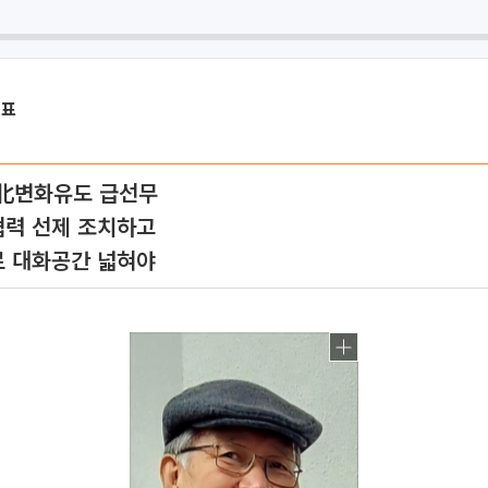
대표
 北변화유도 급선무
협력 선제 조치하고
로 대화공간 넓혀야