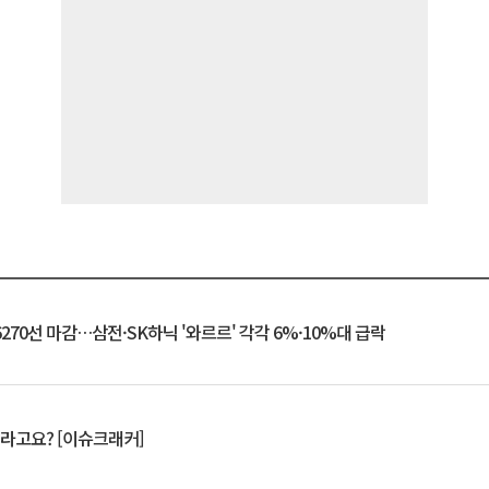
6270선 마감…삼전·SK하닉 '와르르' 각각 6%·10%대 급락
 깨라고요? [이슈크래커]