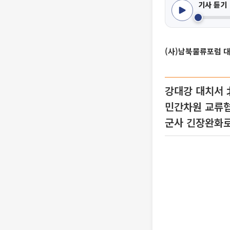
기사 듣기
(사)남북물류포럼 
강대강 대치서
민간차원 교류
군사 긴장완화