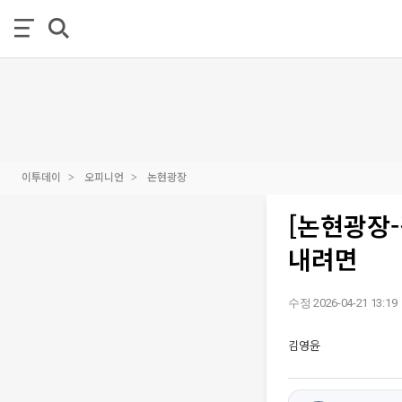
이투데이
오피니언
논현광장
[논현광장-
내려면
수정 2026-04-21 13:19
김영윤