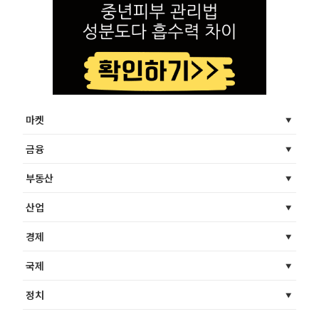
마켓
금융
부동산
산업
경제
국제
정치