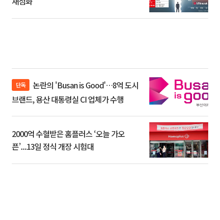
재점화
논란의 'Busan is Good'…8억 도시
단독
브랜드, 용산 대통령실 CI 업체가 수행
2000억 수혈받은 홈플러스 ‘오늘 가오
픈’...13일 정식 개장 시험대