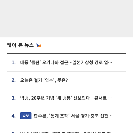
많이 본 뉴스
태풍 '돌핀' 오키나와 접근…일본기상청 경로 업데이트
1.
오늘은 절기 '입추', 뜻은?
2.
빅뱅, 20주년 기념 '새 뱅봉' 선보인다⋯콘서트 앞두고 팝업 개최
3.
합수본, '통계 조작' 서울·경기·충북 선관위 등 추가 압수수색
속보
4.