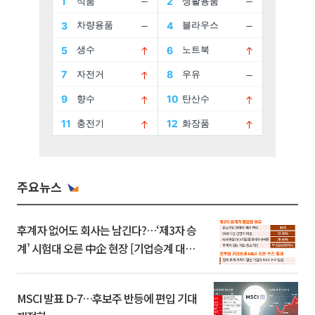
주요뉴스
후계자 없어도 회사는 남긴다?…‘제3자 승
계’ 시험대 오른 中企 현장 [기업승계 대전
환]
MSCI 발표 D-7…후보주 반등에 편입 기대