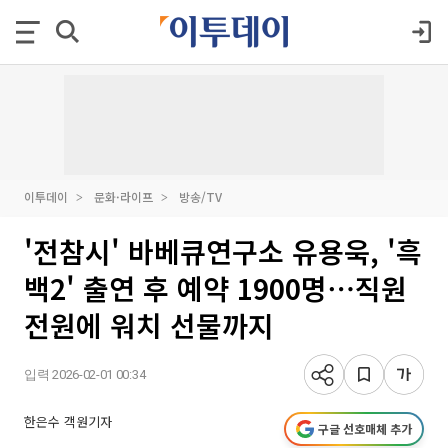
이투데이
문화·라이프
방송/TV
'전참시' 바베큐연구소 유용욱, '흑
백2' 출연 후 예약 1900명⋯직원
전원에 워치 선물까지
입력 2026-02-01 00:34
한은수 객원기자
구글 선호매체 추가