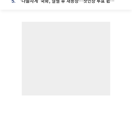
‘나솔사계’ 국화, 결별 후 재등장⋯첫인상 투표 휩쓸고 ‘인기녀’ 등극
5.