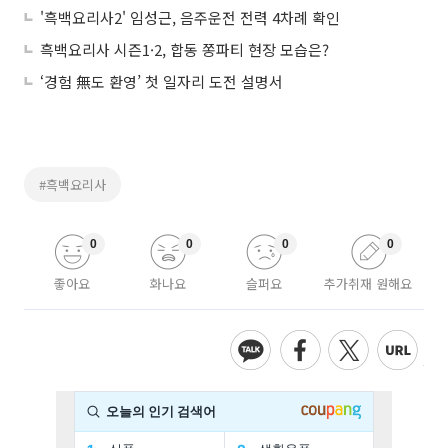
'흑백요리사2' 임성근, 음주운전 전력 4차례 확인
흑백요리사 시즌1·2, 합동 쫑파티 현장 모습은?
‘경험 無도 환영’ 첫 일자리 도전 설명서
#흑백요리사
0
0
0
0
좋아요
화나요
슬퍼요
추가취재 원해요