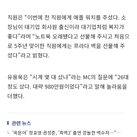
직원은 “이번에 전 직원에게 애플 워치를 주셨다. 소
장님이 대기업 회사원 출신이라 대기업처럼 복지가
좋다”라며 “노트북 오래됐다고 선물해 주시고 처음으
로 5주년 맞이한 직원에게는 프라다 백을 선물해 주
셨다”라고 밝혔다.
유용욱은 “시계 몇 대 샀냐”라는 MC의 질문에 “26대
정도 샀다. 대략 980만원이었다”라고 말해 놀라움을
더했다.
관련 뉴스
'옥문아' 정호영·권성준, '흑백2' 출연 깜놀한 백수저⋯"최강록, 후덕죽"