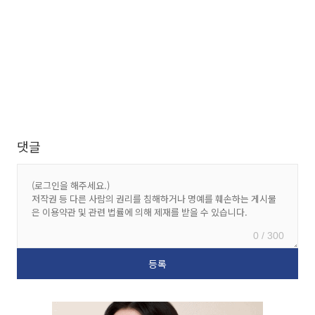
댓글
0 / 300